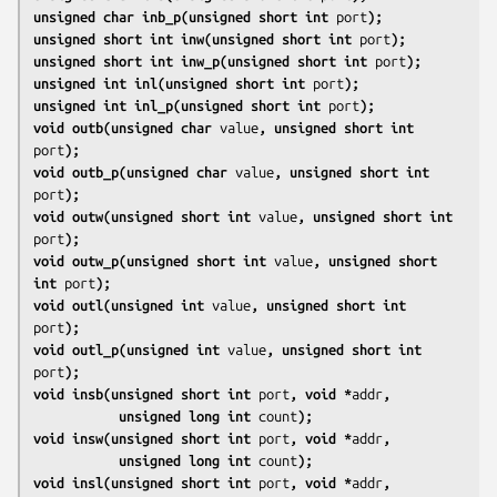
unsigned char inb_p(unsigned short int 
port
);
unsigned short int inw(unsigned short int 
port
);
unsigned short int inw_p(unsigned short int 
port
);
unsigned int inl(unsigned short int 
port
);
unsigned int inl_p(unsigned short int 
port
);
void outb(unsigned char 
value
, unsigned short int 
port
);
void outb_p(unsigned char 
value
, unsigned short int 
port
);
void outw(unsigned short int 
value
, unsigned short int 
port
);
void outw_p(unsigned short int 
value
, unsigned short 
int 
port
);
void outl(unsigned int 
value
, unsigned short int 
port
);
void outl_p(unsigned int 
value
, unsigned short int 
port
);
void insb(unsigned short int 
port
, void *
addr
,
           unsigned long int 
count
);
void insw(unsigned short int 
port
, void *
addr
,
           unsigned long int 
count
);
void insl(unsigned short int 
port
, void *
addr
,