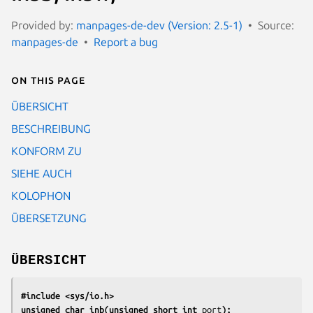
Provided by:
manpages-de-dev (Version: 2.5-1)
Source:
manpages-de
Report a bug
On this page
ÜBERSICHT
BESCHREIBUNG
KONFORM ZU
SIEHE AUCH
KOLOPHON
ÜBERSETZUNG
ÜBERSICHT
#include <sys/io.h>
unsigned char inb(unsigned short int 
port
);