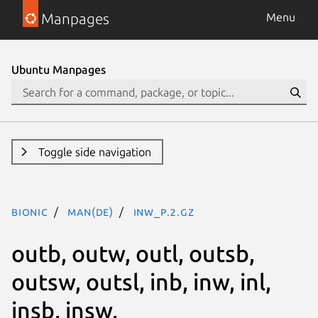
Manpages
Menu
Ubuntu Manpages
Toggle side navigation
bionic
man(de)
inw_p.2.gz
outb, outw, outl, outsb,
outsw, outsl, inb, inw, inl,
insb, insw,