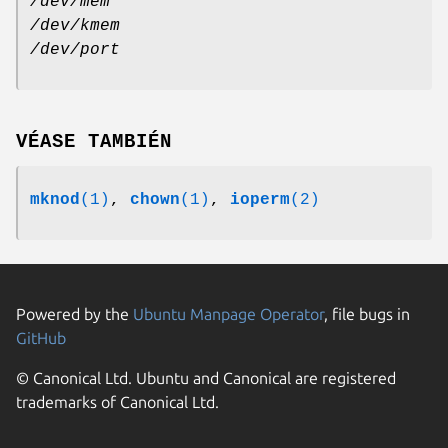
/dev/mem
/dev/kmem
/dev/port
VÉASE TAMBIÉN
mknod
(1)
,
chown
(1)
,
ioperm
(2)
Powered by the
Ubuntu Manpage Operator
, file bugs in
GitHub
© Canonical Ltd. Ubuntu and Canonical are registered
trademarks of Canonical Ltd.