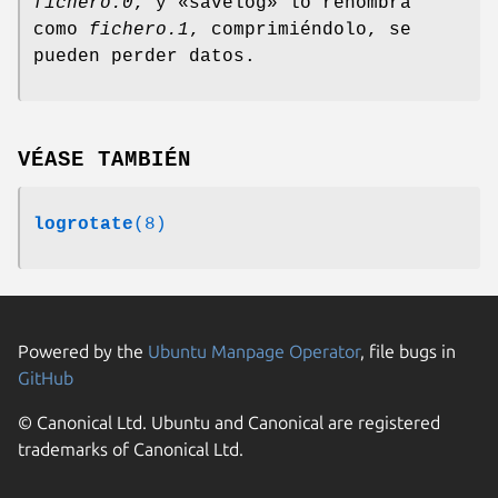
fichero.0
, y «savelog» lo renombra
como
fichero.1
, comprimiéndolo, se
pueden perder datos.
VÉASE TAMBIÉN
logrotate
(8)
Powered by the
Ubuntu Manpage Operator
, file bugs in
GitHub
© Canonical Ltd. Ubuntu and Canonical are registered
trademarks of Canonical Ltd.