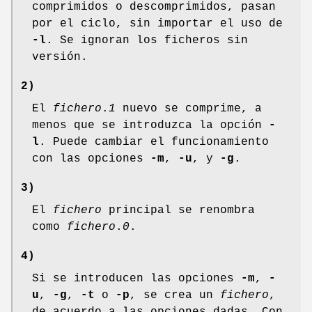
comprimidos o descomprimidos, pasan
por el ciclo, sin importar el uso de
-l
. Se ignoran los ficheros sin
versión.
2)
El
fichero
.
1
nuevo se comprime, a
menos que se introduzca la opción
-
l
. Puede cambiar el funcionamiento
con las opciones
-m
,
-u
, y
-g
.
3)
El
fichero
principal se renombra
como
fichero
.
0
.
4)
Si se introducen las opciones
-m
,
-
u
,
-g
,
-t
o
-p
, se crea un
fichero
,
de acuerdo a las opciones dadas. Con