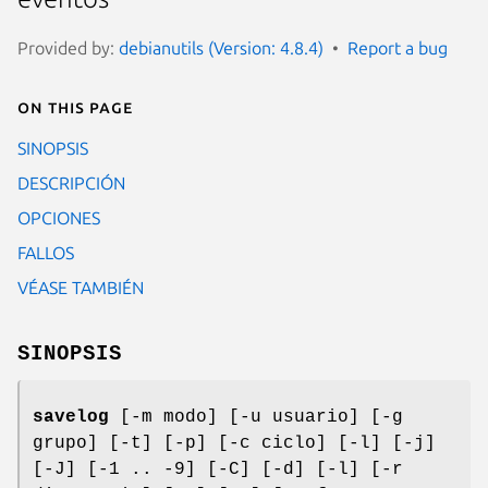
Provided by:
debianutils (Version: 4.8.4)
Report a bug
On this page
SINOPSIS
DESCRIPCIÓN
OPCIONES
FALLOS
VÉASE TAMBIÉN
SINOPSIS
savelog
[-m modo] [-u usuario] [-g
grupo] [-t] [-p] [-c ciclo] [-l] [-j]
[-J] [-1 .. -9] [-C] [-d] [-l] [-r