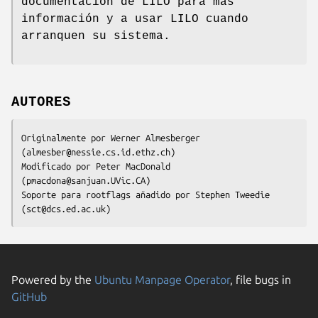
documentación de LILO para más
información y a usar LILO cuando
arranquen su sistema.
AUTORES
Originalmente por Werner Almesberger 
(almesber@nessie.cs.id.ethz.ch)

Modificado por Peter MacDonald 
(pmacdona@sanjuan.UVic.CA)

Soporte para rootflags añadido por Stephen Tweedie 
(sct@dcs.ed.ac.uk)
Powered by the
Ubuntu Manpage Operator
, file bugs in
GitHub