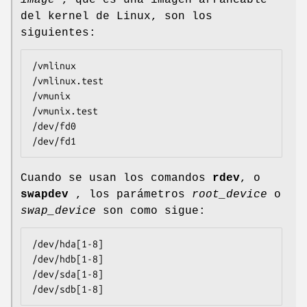
del kernel de Linux, son los
siguientes:
/vmlinux

/vmlinux.test

/vmunix

/vmunix.test

/dev/fd0

/dev/fd1
Cuando se usan los comandos
rdev
, o
swapdev
, los parámetros
root_device
o
swap_device
son como sigue:
/dev/hda[1-8]

/dev/hdb[1-8]

/dev/sda[1-8]

/dev/sdb[1-8]