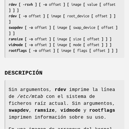
rdev [ -rsvh ] [ -o 
offset
 ] [ 
image
 [ 
value
 [ 
offset
] ] ]
rdev [ -o 
offset
 ] [ 
image
 [ 
root_device
 [ 
offset
 ] ] 
]
swapdev [ -o 
offset
 ] [ 
image
 [ 
swap_device
 [ 
offset
 ] 
] ]
ramsize [ -o 
offset
 ] [ 
image
 [ 
size
 [ 
offset
 ] ] ]
vidmode [ -o 
offset
 ] [ 
image
 [ 
mode
 [ 
offset
 ] ] ]
rootflags [ -o 
offset
 ] [ 
image
 [ 
flags
 [ 
offset
 ] ] ]
DESCRIPCIÓN
Sin argumentos,
rdev
imprime la línea
de
/etc/mtab
con el sistema de
ficheros raíz actual. Sin argumentos,
swapdev
,
ramsize
,
vidmode
y
rootflags
imprimen información sobre su uso.