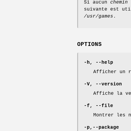
Si aucun
chemin
n
suivante est ut
/usr/games
.
OPTIONS
-h
,
--help
Afficher un 
-V
,
--version
Affiche la v
-f
,
--file
Montrer les 
-p
,
--package