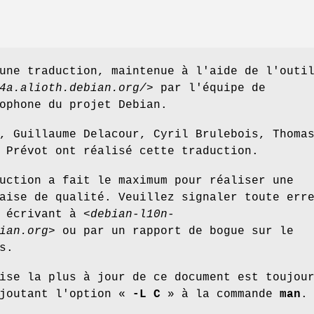
une traduction, maintenue à l'aide de l'outi
4a.alioth.debian.org/
> par l'équipe de
ophone du projet Debian.
, Guillaume Delacour, Cyril Brulebois, Thoma
 Prévot ont réalisé cette traduction.
uction a fait le maximum pour réaliser une
aise de qualité. Veuillez signaler toute err
 écrivant à <
debian-l10n-
ian.org
> ou par un rapport de bogue sur le
s.
ise la plus à jour de ce document est toujou
ajoutant l'option «
-L C
» à la commande
man
.