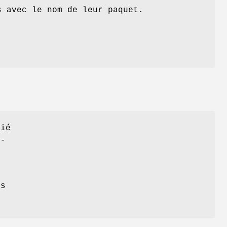
s avec le nom de leur paquet.
fié
n-
e
us