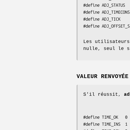
#define ADJ_STATUS  
#define ADJ_TIMECONS
#define ADJ_TICK    
#define ADJ_OFFSET_S
Les utilisateur
nulle, seul le s
VALEUR RENVOYÉE
S'il réussit,
ad
#define TIME_OK   0 
#define TIME_INS  1 