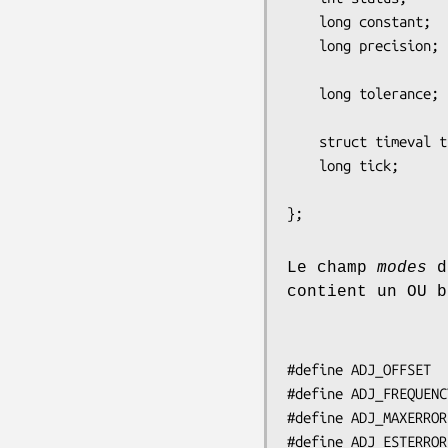
    long constant;       /* constante de temps pll */

    long precision;      /* précision de l'horloge (usec)

                            (lect
    long tolerance;      /* tolérance sur la fréquence de

                            l'horloge (ppm)
    struct timeval time; /* heure actuelle (lecture seule) */

    long tick;           /* microsecondes entre les tops

                            de 
};
Le champ
modes
dé
contient un OU b
#define ADJ_OFFSET  
#define ADJ_FREQUENC
#define ADJ_MAXERROR
#define ADJ_ESTERROR