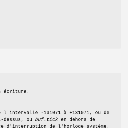
n écriture.
 l'intervalle -131071 à +131071, ou de
i‐dessus, ou
buf.tick
en dehors de
e d'interruption de l'horloge système.