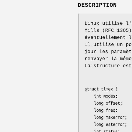
DESCRIPTION
Linux utilise l'
Mills (RFC 1305
éventuellement l
Il utilise un p
jour les paramèt
renvoyer la même
La structure est
struct timex {

    int modes;           /* choix du mode */

    long offset;         /* décalage temporel (usec) */

    long freq;           /* différence de fréquence (scaled ppm) */

    long maxerror;       /* erreur maximale (usec) */

    long esterror;       /* erreur estimée (usec) */

    int status;          /* commande/état de l'horloge */
