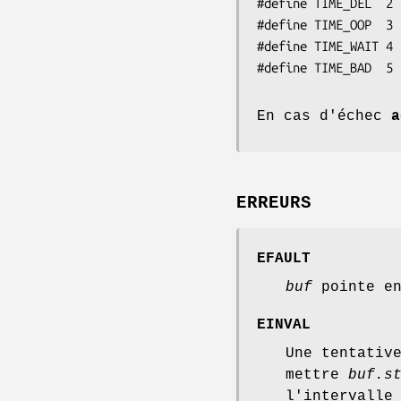
#define TIME_DEL  2 
#define TIME_OOP  3 
#define TIME_WAIT 4 
#define TIME_BAD  5 
En cas d'échec
a
ERREURS
EFAULT
buf
pointe en
EINVAL
Une tentativ
mettre
buf.s
l'intervalle