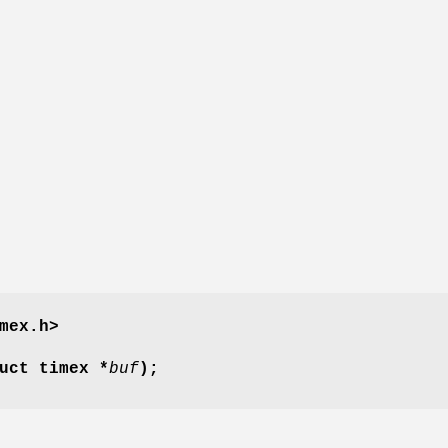
mex.h>
uct timex *
buf
);