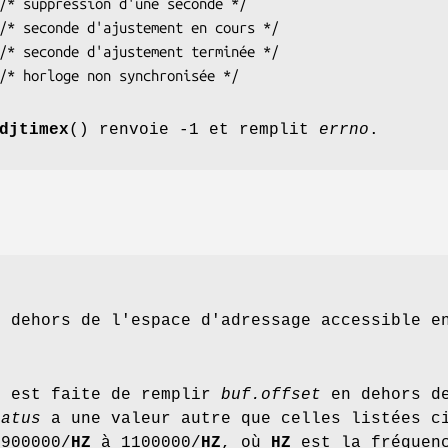
/* suppression d'une seconde */

/* seconde d'ajustement en cours */

/* seconde d'ajustement terminée */

/* horloge non synchronisée */
djtimex
() renvoie -1 et remplit
errno
.
 dehors de l'espace d'adressage accessible e
e est faite de remplir
buf.offset
en dehors de
tatus
a une valeur autre que celles listées c
 900000/
HZ
à 1100000/
HZ
, où
HZ
est la fréquenc