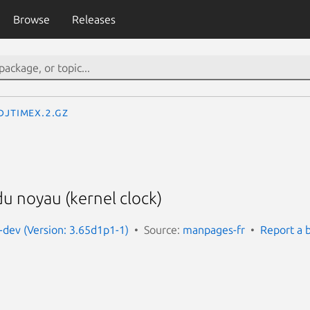
Browse
Releases
djtimex.2.gz
du noyau (kernel clock)
dev (Version: 3.65d1p1-1)
Source:
manpages-fr
Report a 