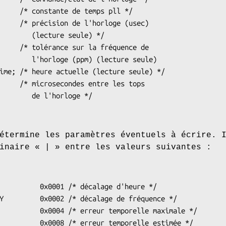
ure seule) */

 (lecture seule)

l'horloge */

termine les paramètres éventuels à écrire. 
inaire « | » entre les valeurs suivantes :
          0x0001 /* décalage d'heure */

Y         0x0002 /* décalage de fréquence */

          0x0004 /* erreur temporelle maximale */

          0x0008 /* erreur temporelle estimée */
