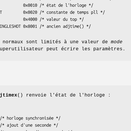
          0x0010 /* état de l'horloge */

T         0x0020 /* constante de temps pll */

          0x4000 /* valeur du top */

INGLESHOT 0x8001 /* ancien adjtime() */
s normaux sont limités à une valeur de
mode
uperutilisateur peut écrire les paramètres.
jtimex
() renvoie l'état de l'horloge :
/* horloge synchronisée */

/* ajout d'une seconde */
