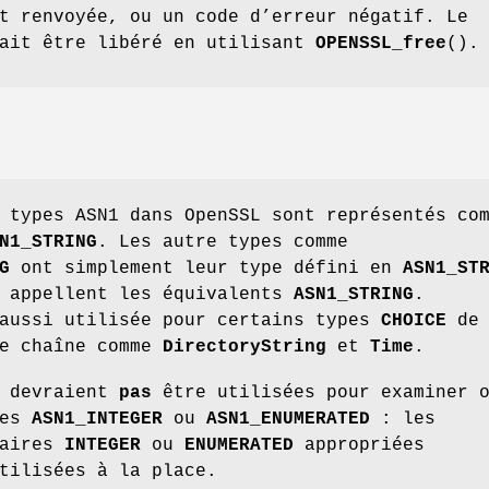
 renvoyée, ou un code d’erreur négatif. Le
ait être libéré en utilisant
OPENSSL_free
().
 types ASN1 dans OpenSSL sont représentés co
N1_STRING
. Les autre types comme
G
ont simplement leur type défini en
ASN1_ST
s appellent les équivalents
ASN1_STRING
.
aussi utilisée pour certains types
CHOICE
de
de chaîne comme
DirectoryString
et
Time
.
e devraient
pas
être utilisées pour examiner 
pes
ASN1_INTEGER
ou
ASN1_ENUMERATED
: les
taires
INTEGER
ou
ENUMERATED
appropriées
tilisées à la place.