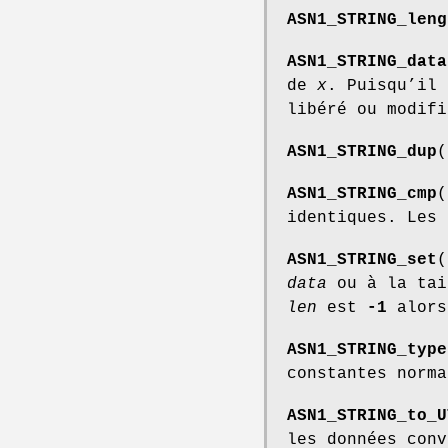
ASN1_STRING_leng
ASN1_STRING_data
de
x
. Puisqu’il 
libéré ou modif
ASN1_STRING_dup
(
ASN1_STRING_cmp
(
identiques. Les 
ASN1_STRING_set
(
data
ou à la ta
len
est
-1
alors
ASN1_STRING_type
constantes norm
ASN1_STRING_to_U
les données con