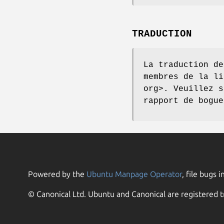
TRADUCTION
La traduction de
membres de la li
org>. Veuillez s
rapport de bogue
Powered by the
Ubuntu Manpage Operator
, file bugs i
© Canonical Ltd. Ubuntu and Canonical are registered t