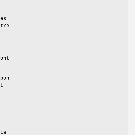
ées
être
ont
pon
Si
,
 La