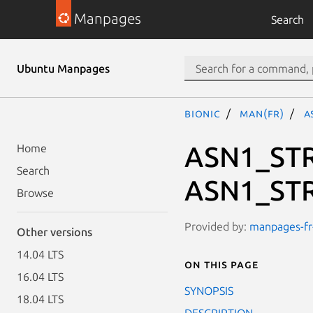
Manpages
Search
Ubuntu Manpages
bionic
man(fr)
A
ASN1_STR
Home
Search
ASN1_STR
Browse
Provided by:
manpages-fr-
Other versions
14.04 LTS
On this page
16.04 LTS
SYNOPSIS
18.04 LTS
DESCRIPTION