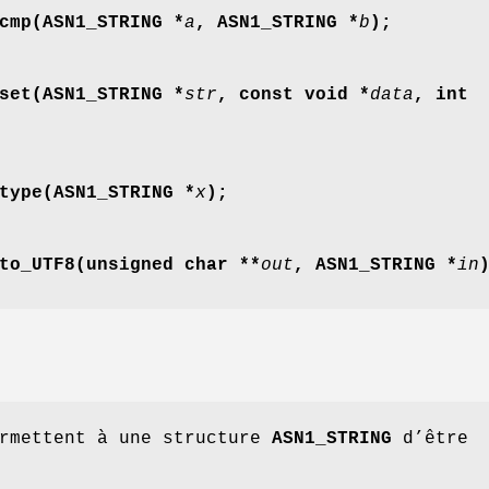
cmp(ASN1_STRING *
a
, ASN1_STRING *
b
);
set(ASN1_STRING *
str
, const void *
data
, int
type(ASN1_STRING *
x
);
to_UTF8(unsigned char **
out
, ASN1_STRING *
in
ermettent à une structure
ASN1_STRING
d’être