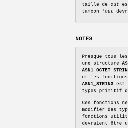
taille de
out
est
tampon
*out
devr
NOTES
Presque tous les
une structure
AS
ASN1_OCTET_STRIN
et les fonction
ASN1_STRING
est 
types primitif 
Ces fonctions n
modifier des ty
fonctions utili
devraient être u