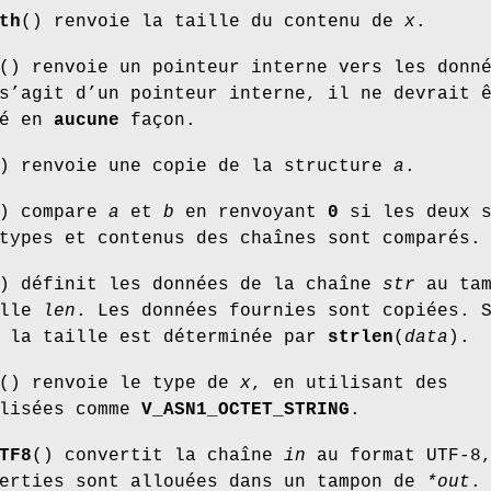
th
() renvoie la taille du contenu de
x
.
() renvoie un pointeur interne vers les donn
s’agit d’un pointeur interne, il ne devrait 
ié en
aucune
façon.
) renvoie une copie de la structure
a
.
) compare
a
et
b
en renvoyant
0
si les deux s
types et contenus des chaînes sont comparés.
) définit les données de la chaîne
str
au tam
ille
len
. Les données fournies sont copiées. 
 la taille est déterminée par
strlen
(
data
).
() renvoie le type de
x
, en utilisant des
alisées comme
V_ASN1_OCTET_STRING
.
TF8
() convertit la chaîne
in
au format UTF-8
verties sont allouées dans un tampon de
*out
.