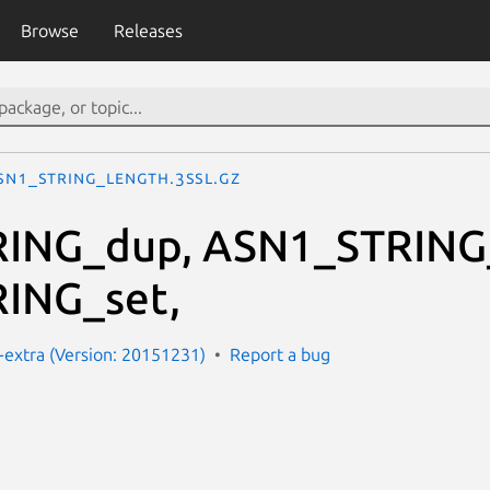
Browse
Releases
SN1_STRING_length.3SSL.gz
ING_dup, ASN1_STRING
ING_set,
extra (Version: 20151231)
Report a bug