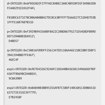
d=INTEGER:0x6F05EAD2F27FFAEC84BEC360C4B928FD5F3A9865D0
FCAAD291E2A52F4A\

F810DC6373278C006A0ABBA27DC8C63BF97F7E666E27C5284D7D3B
1FFFE16B7A87B51D

p=INTEGER:0xF3929B9435608F8A22C208D86795271D54EBDFB09D
DEF539AB083DA912\

 D4BD57

q=INTEGER:0xC50016F89DFF2561347ED1186A46E150E28BF2D0F5
39A1594BBD7FE467\

 46EC4F

exp1=INTEGER:0x9E7D4326C924AFC1DEA40B45650134966D6F9DF
A3A7F9D698CD4ABEA\

 9C0A39B9

exp2=INTEGER:0xBA84003BB95355AFB7C50DF140C60513D0BA51D
637272E355E397779\

 E7B2458F
