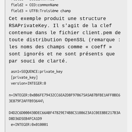
 field2 = OID:commonName

Cet exemple produit une structure
RSAPrivateKey. Il s'agit de la clef
contenue dans le fichier client.pem de
toute distribution OpenSSL (remarque :
les noms des champs comme « coeff »
sont ignorés et ne sont présents que
par souci de clarté.
 asn1=SEQUENCE:private_key

 [private_key]

 version=INTEGER:0

n=INTEGER:0xBB6FE79432CC6EA2D8F970675A5A87BFBE1AFF0BE6
3E879F2AFFB93644\

D4D2C6D000430DEC66ABF47829E74B8C5108623A1C0EE8BE217B3A
D8D36D5EB4FCA1D9

 e=INTEGER:0x010001
