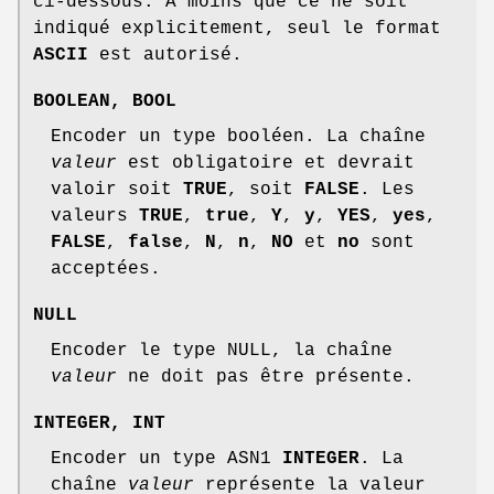
ci-dessous. À moins que ce ne soit
indiqué explicitement, seul le format
ASCII
est autorisé.
BOOLEAN
,
BOOL
Encoder un type booléen. La chaîne
valeur
est obligatoire et devrait
valoir soit
TRUE
, soit
FALSE
. Les
valeurs
TRUE
,
true
,
Y
,
y
,
YES
,
yes
,
FALSE
,
false
,
N
,
n
,
NO
et
no
sont
acceptées.
NULL
Encoder le type NULL, la chaîne
valeur
ne doit pas être présente.
INTEGER
,
INT
Encoder un type ASN1
INTEGER
. La
chaîne
valeur
représente la valeur