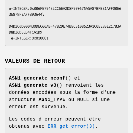
n=INTEGER:0xBB6FE79432CC6EA2D8F970675A5A87BFBE1AFF0BE6
3E879F2AFFB93644\

D4D2C6D000430DEC66ABF47829E74B8C5108623A1C0EE8BE217B3A
D8D36D5EB4FCA1D9

VALEURS DE RETOUR
ASN1_generate_nconf
() et
ASN1_generate_v3
() renvoient les
données encodées sous la forme d'une
structure
ASN1_TYPE
ou NULL si une
erreur est survenue.
Les codes d'erreur peuvent être
obtenus avec
ERR_get_error
(3)
.