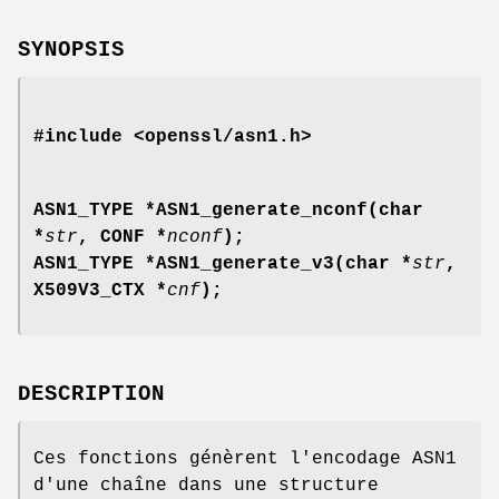
SYNOPSIS
#include <openssl/asn1.h>
ASN1_TYPE *ASN1_generate_nconf(char
*
str
, CONF *
nconf
);
ASN1_TYPE *ASN1_generate_v3(char *
str
,
X509V3_CTX *
cnf
);
DESCRIPTION
Ces fonctions génèrent l'encodage ASN1
d'une chaîne dans une structure