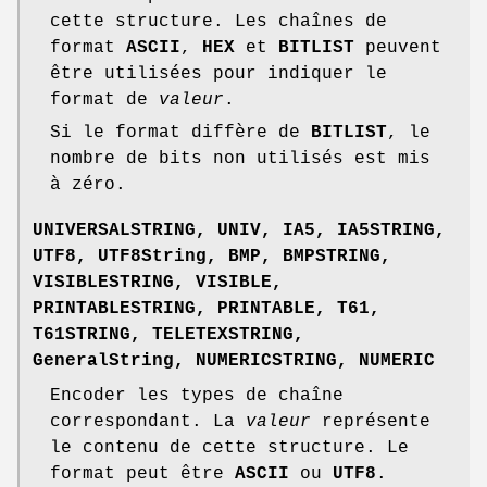
cette structure. Les chaînes de
format
ASCII
,
HEX
et
BITLIST
peuvent
être utilisées pour indiquer le
format de
valeur
.
Si le format diffère de
BITLIST
, le
nombre de bits non utilisés est mis
à zéro.
UNIVERSALSTRING
,
UNIV
,
IA5
,
IA5STRING
,
UTF8
,
UTF8String
,
BMP
,
BMPSTRING
,
VISIBLESTRING
,
VISIBLE
,
PRINTABLESTRING
,
PRINTABLE
,
T61
,
T61STRING
,
TELETEXSTRING
,
GeneralString
,
NUMERICSTRING
,
NUMERIC
Encoder les types de chaîne
correspondant. La
valeur
représente
le contenu de cette structure. Le
format peut être
ASCII
ou
UTF8
.