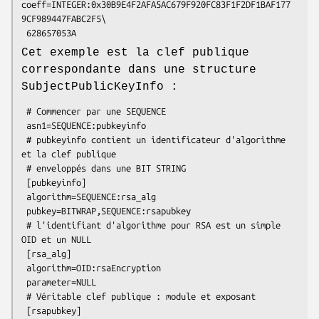
coeff=INTEGER:0x30B9E4F2AFA5AC679F920FC83F1F2DF1BAF177
9CF989447FABC2F5\

Cet exemple est la clef publique
correspondante dans une structure
SubjectPublicKeyInfo :
 # Commencer par une SEQUENCE

 asn1=SEQUENCE:pubkeyinfo

 # pubkeyinfo contient un identificateur d'algorithme 
et la clef publique

 # enveloppés dans une BIT STRING

 [pubkeyinfo]

 algorithm=SEQUENCE:rsa_alg

 pubkey=BITWRAP,SEQUENCE:rsapubkey

 # l'identifiant d'algorithme pour RSA est un simple 
OID et un NULL

 [rsa_alg]

 algorithm=OID:rsaEncryption

 parameter=NULL

 # Véritable clef publique : module et exposant

 [rsapubkey]
