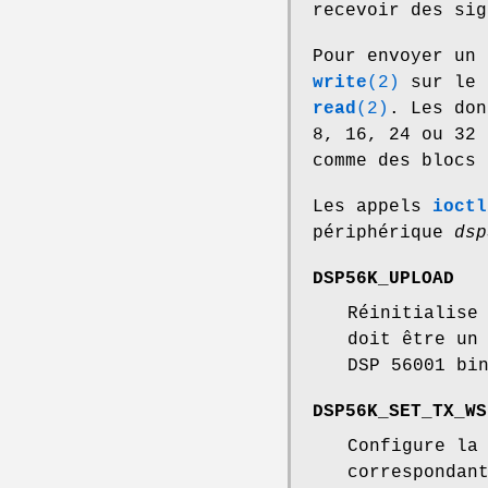
recevoir des sig
Pour envoyer un 
write
(2)
sur le 
read
(2)
. Les don
8, 16, 24 ou 32 
comme des blocs 
Les appels
ioctl
périphérique
dsp
DSP56K_UPLOAD
Réinitialise
doit être un
DSP 56001 bi
DSP56K_SET_TX_WS
Configure la
correspondan