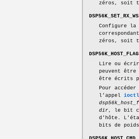
zéros, soit 
DSP56K_SET_RX_WS
Configure la
correspondan
zéros, soit 
DSP56K_HOST_FLAG
Lire ou écri
peuvent être
être écrits 
Pour accéder
l'appel
ioct
dsp56k_host_
dir
, le bit 
d'hôte. L'ét
bits de poid
DSP56K_HOST_CMD