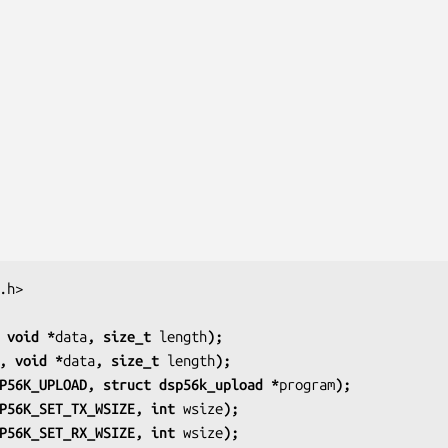
h>

 void *
data
, size_t 
length
);
, void *
data
, size_t 
length
);
P56K_UPLOAD, struct dsp56k_upload *
program
);
P56K_SET_TX_WSIZE, int 
wsize
);
P56K_SET_RX_WSIZE, int 
wsize
);