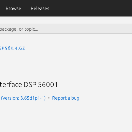
Browse
Releases
sp56k.4.gz
nterface DSP 56001
(Version: 3.65d1p1-1)
Report a bug