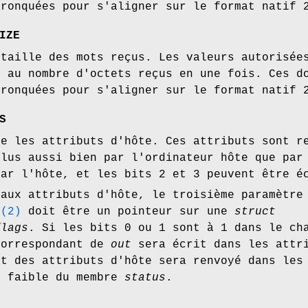
tronquées pour s'aligner sur le format natif 
IZE
 taille des mots reçus. Les valeurs autorisée
t au nombre d'octets reçus en une fois. Ces d
tronquées pour s'aligner sur le format natif 
S
re les attributs d'hôte. Ces attributs sont r
 lus aussi bien par l'ordinateur hôte que par
par l'hôte, et les bits 2 et 3 peuvent être é
 aux attributs d'hôte, le troisième paramètre
l
(2)
doit être un pointeur sur une
struct
flags
. Si les bits 0 ou 1 sont à 1 dans le ch
correspondant de
out
sera écrit dans les attr
at des attributs d'hôte sera renvoyé dans les
s faible du membre
status
.