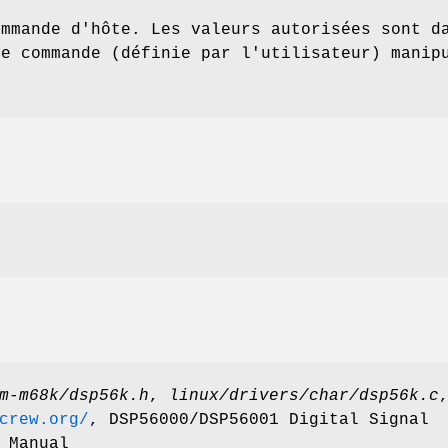
ommande d'hôte. Les valeurs autorisées sont d
de commande (définie par l'utilisateur) manip
m-m68k/dsp56k.h
,
linux/drivers/char/dsp56k.c
crew.org/
, DSP56000/DSP56001 Digital Signal
 Manual