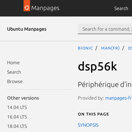
Manpages
Search
Ubuntu Manpages
bionic
man(fr)
d
dsp56k
Home
Search
Browse
Périphérique d'i
Provided by:
manpages-fr 
Other versions
14.04 LTS
On this page
16.04 LTS
SYNOPSIS
18.04 LTS