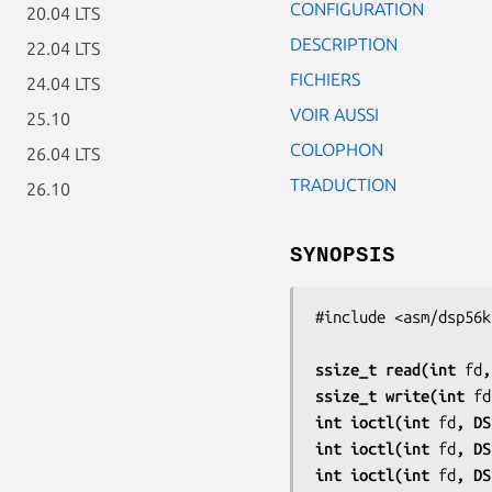
CONFIGURATION
20.04 LTS
DESCRIPTION
22.04 LTS
FICHIERS
24.04 LTS
VOIR AUSSI
25.10
COLOPHON
26.04 LTS
TRADUCTION
26.10
SYNOPSIS
#include <asm/dsp56k.
ssize_t read(int 
fd
,
ssize_t write(int 
fd
int ioctl(int 
fd
, DS
int ioctl(int 
fd
, DS
int ioctl(int 
fd
, DS