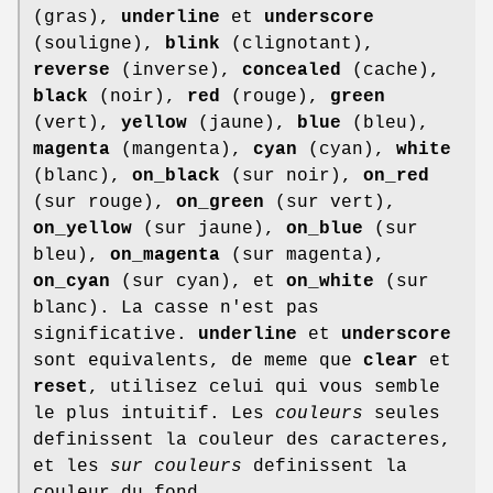
(gras),
underline
et
underscore
(souligne),
blink
(clignotant),
reverse
(inverse),
concealed
(cache),
black
(noir),
red
(rouge),
green
(vert),
yellow
(jaune),
blue
(bleu),
magenta
(mangenta),
cyan
(cyan),
white
(blanc),
on_black
(sur noir),
on_red
(sur rouge),
on_green
(sur vert),
on_yellow
(sur jaune),
on_blue
(sur
bleu),
on_magenta
(sur magenta),
on_cyan
(sur cyan), et
on_white
(sur
blanc). La casse n'est pas
significative.
underline
et
underscore
sont equivalents, de meme que
clear
et
reset
, utilisez celui qui vous semble
le plus intuitif. Les
couleurs
seules
definissent la couleur des caracteres,
et les
sur couleurs
definissent la