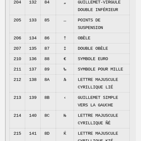
204
132
84
„
GUILLEMET-VIRGULE
DOUBLE INFÉRIEUR
205
133
85
…
POINTS DE
SUSPENSION
206
134
86
†
OBÈLE
207
135
87
‡
DOUBLE OBÈLE
210
136
88
€
SYMBOLE EURO
211
137
89
‰
SYMBOLE POUR MILLE
212
138
8A
Љ
LETTRE MAJUSCULE
CYRILLIQUE LIÉ
213
139
8B
‹
GUILLEMET SIMPLE
VERS LA GAUCHE
214
140
8C
Њ
LETTRE MAJUSCULE
CYRILLIQUE ÑÉ
215
141
8D
Ќ
LETTRE MAJUSCULE
CYRILLIQUE KIÉ