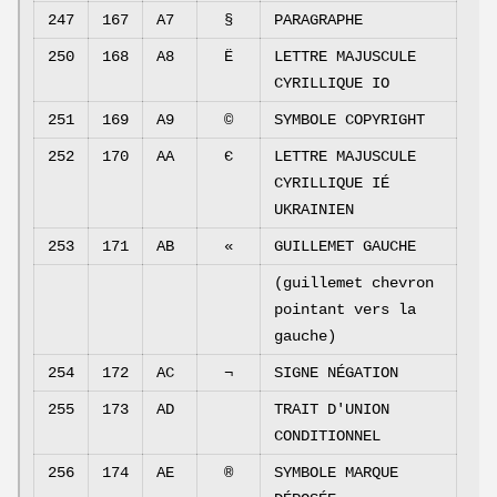
247
167
A7
§
PARAGRAPHE
250
168
A8
Ё
LETTRE MAJUSCULE
CYRILLIQUE IO
251
169
A9
©
SYMBOLE COPYRIGHT
252
170
AA
Є
LETTRE MAJUSCULE
CYRILLIQUE IÉ
UKRAINIEN
253
171
AB
«
GUILLEMET GAUCHE
(guillemet chevron
pointant vers la
gauche)
254
172
AC
¬
SIGNE NÉGATION
255
173
AD
TRAIT D'UNION
CONDITIONNEL
256
174
AE
®
SYMBOLE MARQUE