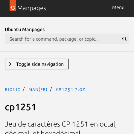
Manpages
Menu
Ubuntu Manpages
Toggle side navigation
bionic
man(fr)
cp1251.7.gz
cp1251
Jeu de caractères CP 1251 en octal,
décimal, et hexadécimal