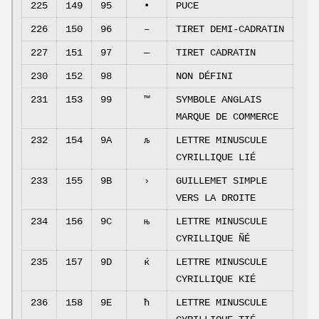
225
149
95
•
PUCE
226
150
96
–
TIRET DEMI-CADRATIN
227
151
97
—
TIRET CADRATIN
230
152
98
NON DÉFINI
231
153
99
™
SYMBOLE ANGLAIS
MARQUE DE COMMERCE
232
154
9A
љ
LETTRE MINUSCULE
CYRILLIQUE LIÉ
233
155
9B
›
GUILLEMET SIMPLE
VERS LA DROITE
234
156
9C
њ
LETTRE MINUSCULE
CYRILLIQUE ÑÉ
235
157
9D
ќ
LETTRE MINUSCULE
CYRILLIQUE KIÉ
236
158
9E
ћ
LETTRE MINUSCULE