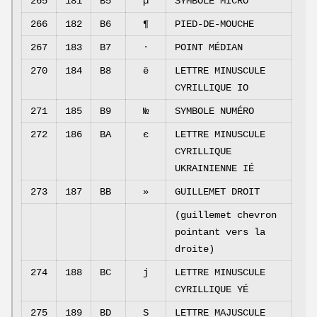
265
181
B5
µ
SYMBOLE MICRO
266
182
B6
¶
PIED-DE-MOUCHE
267
183
B7
·
POINT MÉDIAN
270
184
B8
ё
LETTRE MINUSCULE
CYRILLIQUE IO
271
185
B9
№
SYMBOLE NUMÉRO
272
186
BA
є
LETTRE MINUSCULE
CYRILLIQUE
UKRAINIENNE IÉ
273
187
BB
»
GUILLEMET DROIT
(guillemet chevron
pointant vers la
droite)
274
188
BC
ј
LETTRE MINUSCULE
CYRILLIQUE YÉ
275
189
BD
Ѕ
LETTRE MAJUSCULE