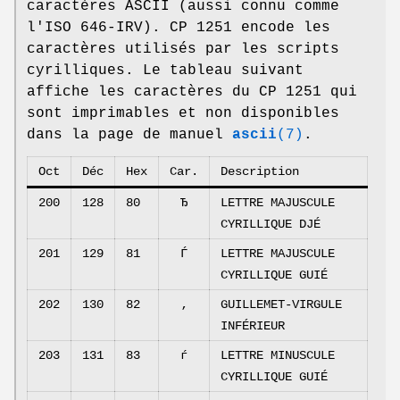
caractères ASCII (aussi connu comme
l'ISO 646-IRV). CP 1251 encode les
caractères utilisés par les scripts
cyrilliques. Le tableau suivant
affiche les caractères du CP 1251 qui
sont imprimables et non disponibles
dans la page de manuel
ascii
(7)
.
Oct
Déc
Hex
Car.
Description
200
128
80
Ђ
LETTRE MAJUSCULE
CYRILLIQUE DJÉ
201
129
81
Ѓ
LETTRE MAJUSCULE
CYRILLIQUE GUIÉ
202
130
82
‚
GUILLEMET-VIRGULE
INFÉRIEUR
203
131
83
ѓ
LETTRE MINUSCULE
CYRILLIQUE GUIÉ