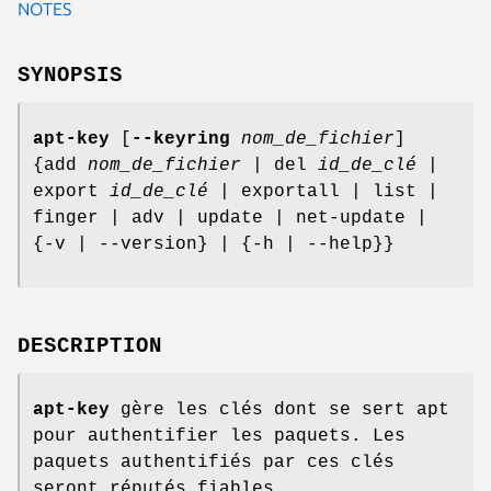
NOTES
SYNOPSIS
apt-key
[
--keyring
nom_de_fichier
]
{add
nom_de_fichier
| del
id_de_clé
|
export
id_de_clé
| exportall | list |
finger | adv | update | net-update |
{-v | --version} | {-h | --help}}
DESCRIPTION
apt-key
gère les clés dont se sert apt
pour authentifier les paquets. Les
paquets authentifiés par ces clés
seront réputés fiables.