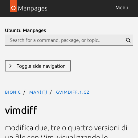
Manpages
Menu
Ubuntu Manpages
Toggle side navigation
bionic
man(it)
gvimdiff.1.gz
vimdiff
modifica due, tre o quattro versioni di
un file con Vim, visualizzando le