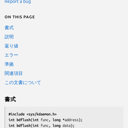
Report a bug
On this page
書式
説明
返り値
エラー
準拠
関連項目
この文書について
書式
#include <sys/kdaemon.h>
int bdflush(int 
func
, long *
address
);
int bdflush(int 
func
, long 
data
);