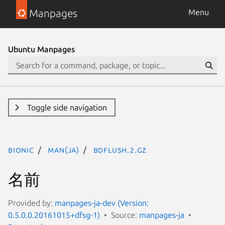
Manpages
Menu
Ubuntu Manpages
Toggle side navigation
bionic
man(ja)
bdflush.2.gz
名前
Provided by:
manpages-ja-dev (Version:
0.5.0.0.20161015+dfsg-1)
Source:
manpages-ja