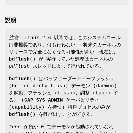
説明
注意
: Linux 2.6 以降では、このシステムコール
は非推奨であり、何も行わない。 将来のカーネルの
リリースで完全になくなる可能性が高い。現在は、
bdflush
() が 実行していた処理はカーネルの
pdflush
スレッドによって行われている。
bdflush
() はバッファーダーティーフラッシュ
(buffer-dirty-flush) デーモン (daemon)
を起動、フラッシュ (flush)、調整 (tune) す
る。 (
CAP_SYS_ADMIN
ケーパビリティ
(capability) を持つ) 特権プロセスのみが
bdflush
() を呼び出すことができる。
func
が負か 0 でデーモンが起動されていなれ