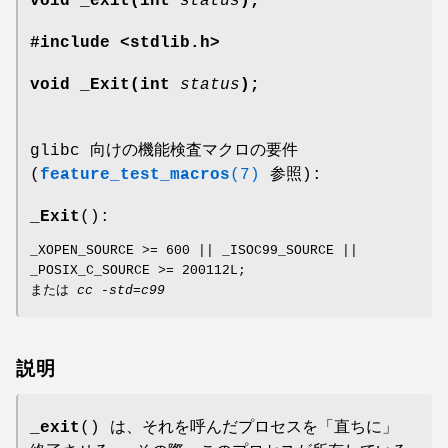
void _exit(int
status
);
#include <stdlib.h>
void _Exit(int
status
);
glibc 向けの機能検査マクロの要件
(
feature_test_macros
(7)
参照):
_Exit
():
_XOPEN_SOURCE >= 600 || _ISOC99_SOURCE ||
_POSIX_C_SOURCE >= 200112L;
または
cc -std=c99
説明
_exit
() は、それを呼んだプロセスを「直ちに」