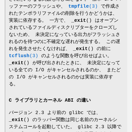
ッファーのフラッシュや、
tmpfile
(3)
で作成さ
れたテンポラリファイルの削除を行うかどうかは、
実装に依存する。 一方で、
_exit
() はオープン
されているファイルディスクリプターをクローズし
ないため、 未決定になっている出力がフラッシュさ
れるのを待つのに不確定な遅れが発生する。 この遅
れを発生させたくなければ、
_exit
() の前に
tcflush
(3)
のような関数を呼び出せばよい。
_exit
() が呼び出されたときに、 未決定になって
いる全ての I/O がキャンセルされるのか、 またど
の I/O がキャンセルされるのかは実装に依存す
る。
C ライブラリとカーネル ABI の違い
バージョン 2.3 より前の glibc では、
_exit
() のラッパー関数は同じ名前のカーネルシ
ステムコールを起動していた。 glibc 2.3 以降で