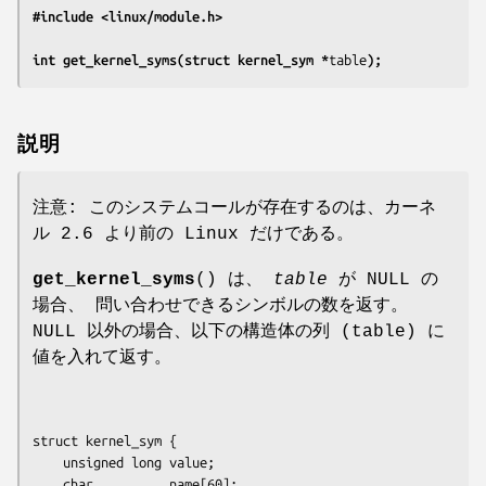
#include <linux/module.h>
int get_kernel_syms(struct kernel_sym *
table
);
説明
注意
: このシステムコールが存在するのは、カーネ
ル 2.6 より前の Linux だけである。
get_kernel_syms
() は、
table
が NULL の
場合、 問い合わせできるシンボルの数を返す。
NULL 以外の場合、以下の構造体の列 (table) に
値を入れて返す。
struct kernel_sym {

    unsigned long value;

    char          name[60];
