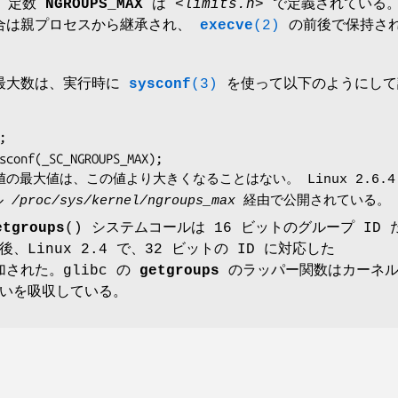
。 定数
NGROUPS_MAX
は
<limits.h>
で定義されている。
集合は親プロセスから継承され、
execve
(2)
の前後で保持さ
の最大数は、実行時に
sysconf
(3)
を使って以下のようにして
値の最大値は、この値より大きくなることはない。 Linux 2.6.4
ル
/proc/sys/kernel/ngroups_max
経由で公開されている。
etgroups
() システムコールは 16 ビットのグループ ID 
、Linux 2.4 で、32 ビットの ID に対応した
加された。glibc の
getgroups
のラッパー関数はカーネル
いを吸収している。