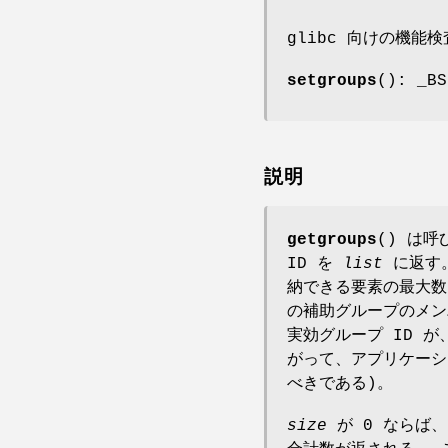
glibc 向けの機能
setgroups
(): _BS
説明
getgroups
() は呼
ID を
list
に返す
納できる要素の最大
の補助グループのメン
実効グループ ID 
がって、アプリケー
べきである)。
size
が 0 ならば