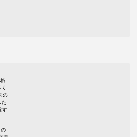
)
に格
多く
スの
した
除す
 の