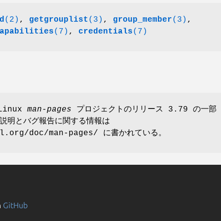
d
(2)
,
getgrouplist
(3)
,
group_member
(3)
,
apabilities
(7)
,
credentials
(7)
Linux
man-pages
プロジェクトのリリース 3.79 の一部
説明とバグ報告に関する情報は
nel.org/doc/man-pages/ に書かれている。
n
GitHub