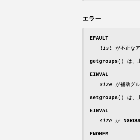
エラー
EFAULT
list
が不正なア
getgroups
() は
EINVAL
size
が補助グルー
setgroups
() は
EINVAL
size
が
NGROU
ENOMEM