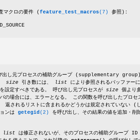
検査マクロの要件 (
feature_test_macros
(7)
参照):
D_SOURCE
び出し元プロセスの補助グループ (supplementary group
。
size
引き数には、
list
により参照されるバッファー
数を設定すべきである。 呼び出し元プロセスが
size
個より
バの場合には、エラーとなる。 この関数を呼び出したプロセ
が、 返されるリストに含まれるかどうかは規定されていない (
ションは
getegid
(2)
を呼び出し、その結果の値を追加・削
、
list
は修正されないが、そのプロセスの補助グループ ID