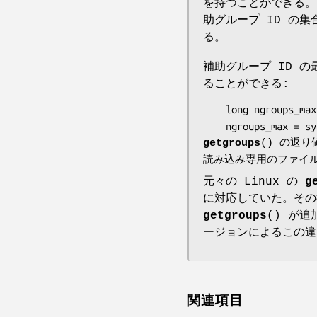
を持つことができる
助グループ ID の
る。
補助グループ ID 
ることができる:
    long ngroups_max;

getgroups
() の返り
読み込み専用のファイ
元々の Linux の
g
に対応していた。その後
getgroups
() が追
ージョンによるこの違
関連項目