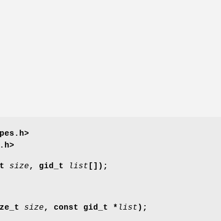
pes.h>
.h>
nt
size
, gid_t
list
[]);
ize_t
size
, const gid_t *
list
);