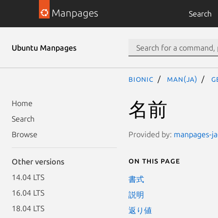
Manpages
Search
Ubuntu Manpages
bionic
man(ja)
g
名前
Home
Search
Provided by:
manpages-ja-
Browse
On this page
Other versions
14.04 LTS
書式
16.04 LTS
説明
18.04 LTS
返り値