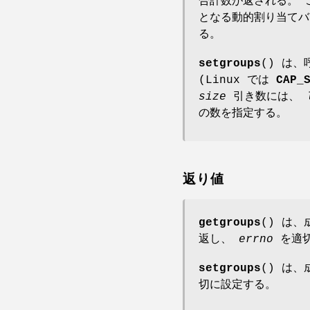
合計数が返される。
となる動的割り当て
る。
setgroups
() は
(Linux では
CAP_
size
引き数には、
の数を指定する。
返り値
getgroups
() は、
返し、
errno
を適切
setgroups
() は
切に設定する。