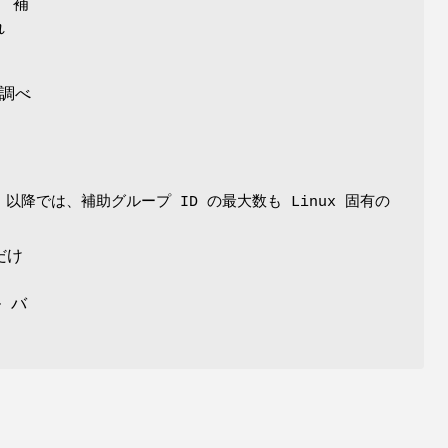
 補
れ
調べ
 以降では、補助グループ ID の最大数も Linux 固有の
だけ
 バ