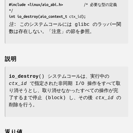
#include <linux/aio_abi.h>
          /* 必要な型の定義 
int io_destroy(aio_context_t 
ctx_id
);
注
: このシステムコールには glibc のラッパー関
数は存在しない。「注意」の節を参照。
説明
io_destroy
() システムコールは、実行中の
ctx_id
で指定された非同期 I/O 操作をすべて取
り消そうとし、取り消せなかったすべての操作が完
了するまで停止 (block) し、その後
ctx_id
の
削除を行う。
返り値