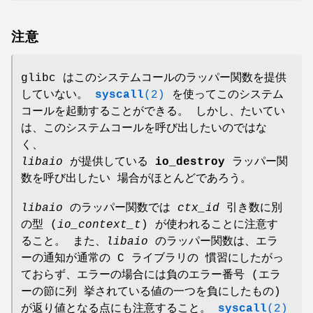
注意
glibc はこのシステムコールのラッパー関数を提供
していない。
syscall
(2)
を使ってこのシステム
コールを起動することができる。 しかし、たいてい
は、このシステムコールを呼び出したいのではな
く、
libaio
が提供している
io_destroy
ラッパー関
数を呼び出したい 場合がほとんどであろう。
libaio
のラッパー関数では
ctx_id
引き数に別
の型 (
io_context_t
) が使われることに注意す
ること。 また、
libaio
のラッパー関数は、エラ
ーの通知が通常の C ライブラリの 慣習にしたがっ
ておらず、エラーの場合には負のエラー番号 (エラ
ーの節に列 挙されている値の一つを負にしたもの)
が返り値となる点にも注意すること。
syscall
(2)