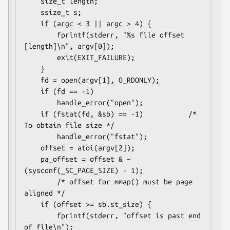
    size_t length;

    ssize_t s;

    if (argc < 3 || argc > 4) {

        fprintf(stderr, "%s file offset 
[length]\n", argv[0]);

        exit(EXIT_FAILURE);

    }

    fd = open(argv[1], O_RDONLY);

    if (fd == -1)

        handle_error("open");

    if (fstat(fd, &sb) == -1)           /* 
To obtain file size */

        handle_error("fstat");

    offset = atoi(argv[2]);

    pa_offset = offset & ~
(sysconf(_SC_PAGE_SIZE) - 1);

        /* offset for mmap() must be page 
aligned */

    if (offset >= sb.st_size) {

        fprintf(stderr, "offset is past end 
of file\n");
