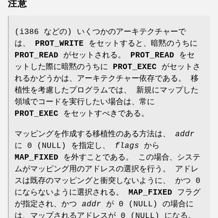
注意
(i386 などの) いくつかのアーキテクチャーで
は、
PROT_WRITE
をセットすると、暗黙のうちに
PROT_READ
がセットされる。
PROT_READ
をセ
ットした際に暗黙のうちに
PROT_EXEC
がセットさ
れるかどうかは、アーキテクチャー依存である。 移
植性を考慮したプログラムでは、 新規にマップした
領域でコードを実行したい場合は、常に
PROT_EXEC
をセットすべきである。
マッピングを作成する移植性のある方法は、
addr
に 0 (NULL) を指定し、
flags
から
MAP_FIXED
を外すことである。 この場合、システ
ムがマッピング用のアドレスの選択を行う。 アドレ
スは既存のマッピングと衝突しないように、 かつ 0
にならないように選択される。
MAP_FIXED
フラグ
が指定され、かつ
addr
が 0 (NULL) の場合に
は、マップされるアドレスが 0 (NULL) になる。