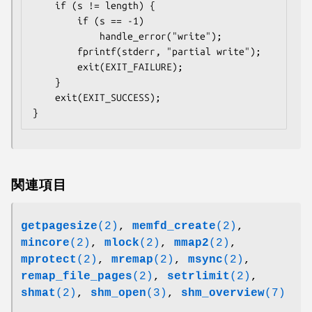
    if (s != length) {

        if (s == -1)

            handle_error("write");

        fprintf(stderr, "partial write");

        exit(EXIT_FAILURE);

    }

    exit(EXIT_SUCCESS);

}
関連項目
getpagesize
(2)
,
memfd_create
(2)
,
mincore
(2)
,
mlock
(2)
,
mmap2
(2)
,
mprotect
(2)
,
mremap
(2)
,
msync
(2)
,
remap_file_pages
(2)
,
setrlimit
(2)
,
shmat
(2)
,
shm_open
(3)
,
shm_overview
(7)