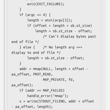
        exit(EXIT_FAILURE);

    }

    if (argc == 4) {

        length = atoi(argv[3]);

        if (offset + length > sb.st_size)

            length = sb.st_size - offset;

                /* Can't display bytes past 
end of file */

    } else {    /* No length arg ==> 
display to end of file */

        length = sb.st_size - offset;

    }

    addr = mmap(NULL, length + offset - 
pa_offset, PROT_READ,

                MAP_PRIVATE, fd, 
pa_offset);

    if (addr == MAP_FAILED)

        handle_error("mmap");

    s = write(STDOUT_FILENO, addr + offset 
- pa_offset, length);
