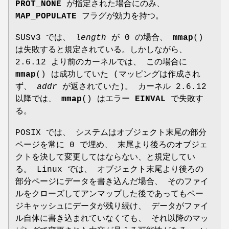
PROT_NONE
が指定された場合にのみ、
MAP_POPULATE
フラグが効力を持つ。
SUSv3 では、
length
が 0 の場合、
mmap
()
は失敗すると規定されている。しかしながら、
2.6.12 より前のカーネルでは、 この場合に
mmap
() は成功していた (マッピングは作成され
ず、
addr
が返されていた)。 カーネル 2.6.12
以降では、
mmap
() はエラー
EINVAL
で失敗す
る。
POSIX では、 システムはオブジェクト末尾の部分
ページを常に 0 で埋め、 末尾より後ろのオブジェ
クトを決して変更してはならない、と規定してい
る。 Linux では、 オブジェクト末尾より後ろの
部分ページにデータを書き込んだ場合、 そのファイ
ルをクローズしてアンマップした後であってもペー
ジキャッシュにデータが残り続け、 データがファイ
ル自体に書き込まれていなくても、 それ以降のマッ