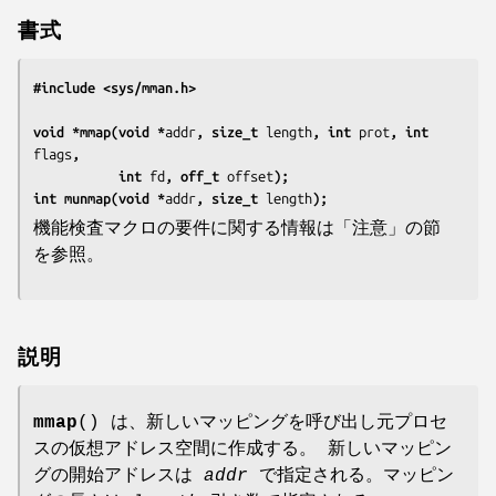
書式
#include <sys/mman.h>
void *mmap(void *
addr
, size_t 
length
, int 
prot
, int 
flags
,
           int 
fd
, off_t 
offset
);
int munmap(void *
addr
, size_t 
length
);
機能検査マクロの要件に関する情報は「注意」の節
を参照。
説明
mmap
() は、新しいマッピングを呼び出し元プロセ
スの仮想アドレス空間に作成する。 新しいマッピン
グの開始アドレスは
addr
で指定される。マッピン