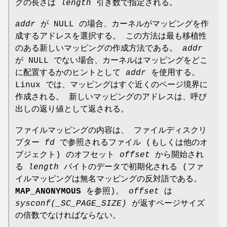
グの長さは
length
引き数で指定される。
addr
が NULL の場合、カーネルがマッピングを作
成するアドレスを選択する。 この方法は最も移植性
のある新しいマッピングの作成方法である。
addr
が NULL でない場合、カーネルはマッピングをどこ
に配置するかのヒントとして
addr
を使用する。
Linux では、マッピングはすぐ近くのページ境界に
作成される。 新しいマッピングのアドレスは、呼び
出しの返り値として返される。
ファイルマッピングの内容は、 ファイルディスクリ
プター
fd
で参照されるファイル (もしくは他のオ
ブジェクト) のオフセット
offset
から開始され
る
length
バイトのデータで初期化される (ファ
イルマッピングは無名マッピングの反対語である。
MAP_ANONYMOUS
を参照)。
offset
は
sysconf(_SC_PAGE_SIZE)
が返すページサイズ
の倍数でなければならない。