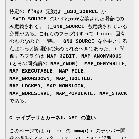
特定の
flags
定数は
_BSD_SOURCE
か
_SVID_SOURCE
のいずれかが定義された場合にの
み定義される。 (
_GNU_SOURCE
も定義されている
必要がある。これらのフラグはすべて Linux 固有
のものなので、 特に
_GNU_SOURCE
を必要とする
点はもっと論理的に決められるべきであった。) 関
係するフラグは
MAP_32BIT
,
MAP_ANONYMOUS
(とその同義語の
MAP_ANON
),
MAP_DENYWRITE
,
MAP_EXECUTABLE
,
MAP_FILE
,
MAP_GROWSDOWN
,
MAP_HUGETLB
,
MAP_LOCKED
,
MAP_NONBLOCK
,
MAP_NORESERVE
,
MAP_POPULATE
,
MAP_STACK
である。
C ライブラリとカーネル ABI の違い
このページでは glibc の
mmap
() のラッパー関
数が提供するインターフェースに ついて説明してい