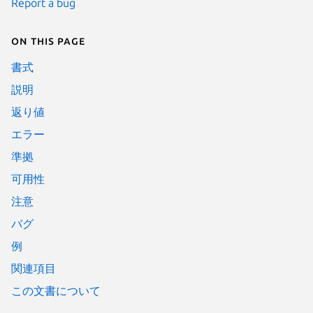
Report a bug
On this page
書式
説明
返り値
エラー
準拠
可用性
注意
バグ
例
関連項目
この文書について