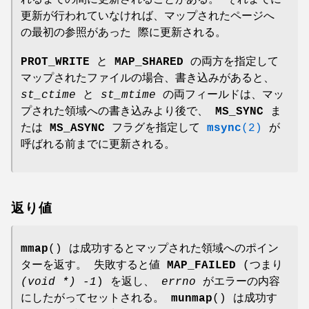
更新が行われていなければ、マップされたページへ
の最初の参照があった 際に更新される。
PROT_WRITE
と
MAP_SHARED
の両方を指定して
マップされたファイルの場合、書き込みがあると、
st_ctime
と
st_mtime
の両フィールドは、マッ
プされた領域への書き込みより後で、
MS_SYNC
ま
たは
MS_ASYNC
フラグを指定して
msync
(2)
が
呼ばれる前までに更新される。
返り値
mmap
() は成功するとマップされた領域へのポイン
ターを返す。 失敗すると値
MAP_FAILED
(つまり
(void *) -1
) を返し、
errno
がエラーの内容
にしたがってセットされる。
munmap
() は成功す