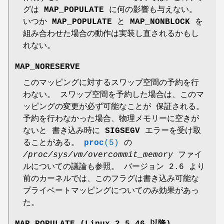
グは
MAP_POPULATE
に何の影響も与えない。
いつか
MAP_POPULATE
と
MAP_NONBLOCK
を
組み合わせた場合の動作は実装し直されるかもし
れない。
MAP_NORESERVE
このマッピングに対するスワップ空間の予約を行
わない。 スワップ空間を予約した場合は、このマ
ッピングの変更が必ず可能なことが 保証される。
予約を行わなかった場合、物理メモリーに空きが
ないと 書き込み時に
SIGSEGV
エラーを受け取
ることがある。
proc
(5)
の
/proc/sys/vm/overcommit_memory
ファイ
ルについての議論も参照。 バージョン 2.6 より
前のカーネルでは、このフラグは書き込み可能な
プライベートマッピングについてのみ効果があっ
た。
MAP_POPULATE
(Linux 2.5.46 以降)