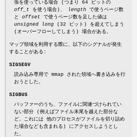
張を使っている場合 (つまり 64 ビットの
off_t
を使う場合)、
length
で使うページ数
と
offset
で使うページ数を足した値は
unsigned long
(32 ビット) を超えてしまう
(オーバーフローしてしまう) 場合がある。
マップ領域を利用する際に、以下のシグナルが発生
することがある:
SIGSEGV
読み込み専用で mmap された領域へ書き込みを行
おうとした。
SIGBUS
バッファーのうち、ファイルに関連づけられてい
ない部分 (例えばファイル末尾を越えた部分な
ど。これには 他のプロセスがファイルを切り詰め
た場合なども含まれる) にアクセスしようとし
た。