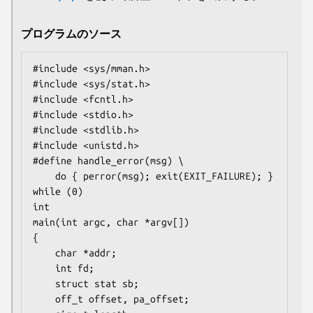
プログラムのソース
#include <sys/mman.h>

#include <sys/stat.h>

#include <fcntl.h>

#include <stdio.h>

#include <stdlib.h>

#include <unistd.h>

#define handle_error(msg) \

    do { perror(msg); exit(EXIT_FAILURE); } 
while (0)

int

main(int argc, char *argv[])

{

    char *addr;

    int fd;

    struct stat sb;

    off_t offset, pa_offset;
