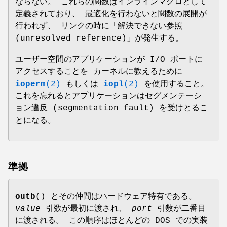
ならない。 これらの関数はインラインマクロとして
定義されており、 最適化を行わないと関数の展開が
行われず、 リンクの時に「解決できない参照
(unresolved reference)」が発生する。
ユーザー空間のアプリケーションが I/O ポートに
アクセスすることを カーネルに教えるために
ioperm
(2)
もしくは
iopl
(2)
を使用すること。
これを忘れるとアプリケーションはセグメンテーシ
ョン違反 (segmentation fault) を受けとるこ
とになる。
準拠
outb
() とその仲間はハードウェア特有である。
value
引数が最初に渡され、
port
引数が二番目
に渡される。 この順序はほとんどの DOS での実装