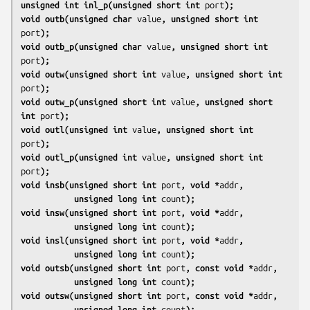
unsigned int inl_p(unsigned short int 
port
);
void outb(unsigned char 
value
, unsigned short int 
port
);
void outb_p(unsigned char 
value
, unsigned short int 
port
);
void outw(unsigned short int 
value
, unsigned short int 
port
);
void outw_p(unsigned short int 
value
, unsigned short 
int 
port
);
void outl(unsigned int 
value
, unsigned short int 
port
);
void outl_p(unsigned int 
value
, unsigned short int 
port
);
void insb(unsigned short int 
port
, void *
addr
,
           unsigned long int 
count
);
void insw(unsigned short int 
port
, void *
addr
,
           unsigned long int 
count
);
void insl(unsigned short int 
port
, void *
addr
,
           unsigned long int 
count
);
void outsb(unsigned short int 
port
, const void *
addr
,
           unsigned long int 
count
);
void outsw(unsigned short int 
port
, const void *
addr
,
           unsigned long int 
count
);