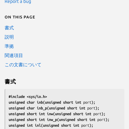
Report a bug
On this page
書式
説明
準拠
関連項目
この文書について
書式
#include <sys/io.h>
unsigned char inb(unsigned short int 
port
);
unsigned char inb_p(unsigned short int 
port
);
unsigned short int inw(unsigned short int 
port
);
unsigned short int inw_p(unsigned short int 
port
);
unsigned int inl(unsigned short int 
port
);