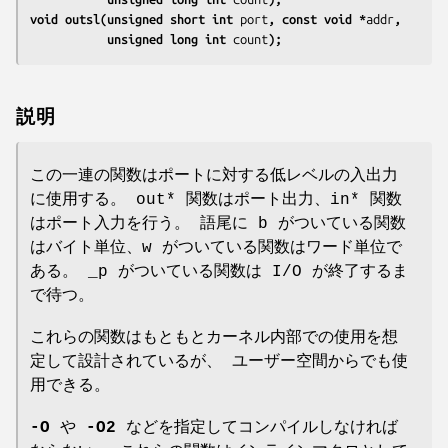
void outsl(unsigned short int 
port
, const void *
addr
,
           unsigned long int 
count
);
説明
この一連の関数はポートに対する低レベルの入出力
に使用する。 out* 関数はポート出力、in* 関数
はポート入力を行う。 語尾に b がついている関数
はバイト単位、w がついている関数はワード単位で
ある。 _p がついている関数は I/O が終了するま
で待つ。
これらの関数はもともとカーネル内部での使用を想
定して設計されているが、 ユーザー空間からでも使
用できる。
-O
や
-O2
などを指定してコンパイルしなければ