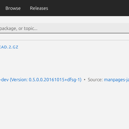
Browse
Releases
ead.2.gz
dev (Version: 0.5.0.0.20161015+dfsg-1)
Source:
manpages-j