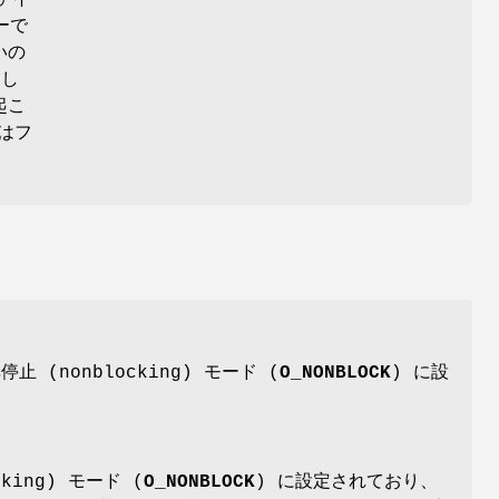
ァイ
ーで
いの
もし
起こ
はフ
(nonblocking) モード (
O_NONBLOCK
) に設
ing) モード (
O_NONBLOCK
) に設定されており、