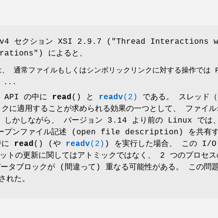
Sv4 セクション XSI 2.9.7 ("Thread Interactions w
perations") によると、
、 通常ファイルもしくはシンボリックリンクに対する操作では POS
...
 API の中に
read
() と
readv
(2)
である。 スレッド（
ックに適用することが求められる効果の一つとして、 ファイル
しかしながら、 バージョン 3.14 より前の Linux では
ンファイル記述 (open file description) を共有
時に
read
() (や
readv
(2)
) を実行した場合、 この I/O
ットの更新に関してはアトミックではなく、 2 つのプロセス
データブロックが (間違って) 重なる可能性がある。 この問
正された。