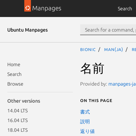
Manpages
Search
Ubuntu Manpages
bionic
man(ja)
r
名前
Home
Search
Provided by:
manpages-ja-
Browse
On this page
Other versions
14.04 LTS
書式
16.04 LTS
説明
18.04 LTS
返り値