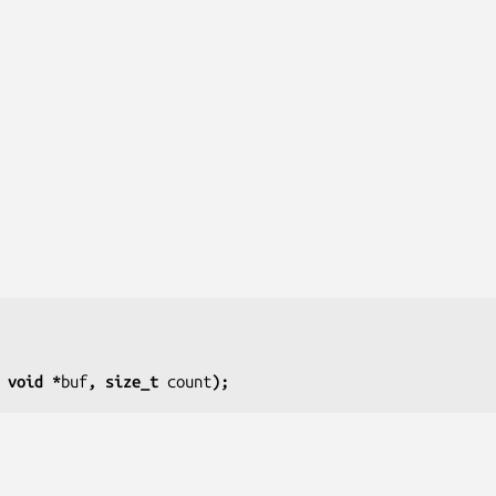
 void *
buf
, size_t 
count
);