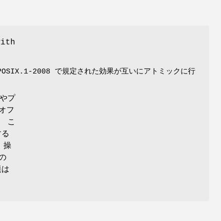
ith
IX.1-2008 で規定された効果が互いにアトミックに行
やプ
オフ
、 こ
する
 操
の
題は