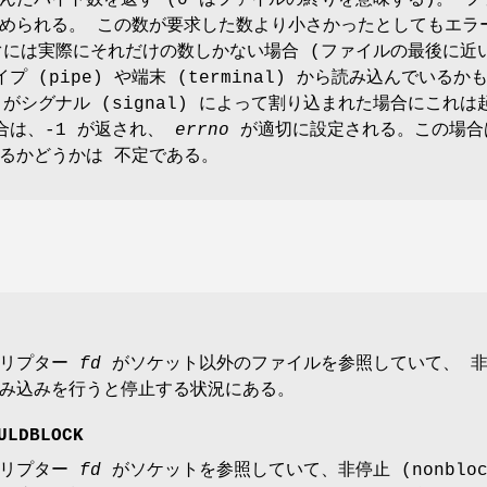
んだバイト数を返す (0 はファイルの終りを意味する)。 フ
められる。 この数が要求した数より小さかったとしてもエラ
ぐには実際にそれだけの数しかない場合 (ファイルの最後に近
 (pipe) や端末 (terminal) から読み込んでいるか
) がシグナル (signal) によって割り込まれた場合にこれは
合は、-1 が返され、
errno
が適切に設定される。この場合
るかどうかは 不定である。
クリプター
fd
がソケット以外のファイルを参照していて、 非停止 
み込みを行うと停止する状況にある。
ULDBLOCK
クリプター
fd
がソケットを参照していて、非停止 (nonblock