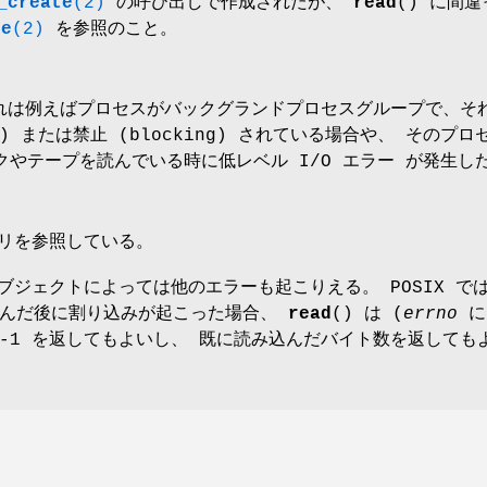
_create
(2)
の呼び出しで作成されたが、
read
() に間
te
(2)
を参照のこと。
これは例えばプロセスがバックグランドプロセスグループで、
re) または禁止 (blocking) されている場合や、 そのプ
クやテープを読んでいる時に低レベル I/O エラー が発生し
リを参照している。
ジェクトによっては他のエラーも起こりえる。 POSIX で
読んだ後に割り込みが起こった場合、
read
() は (
errno
に
-1 を返してもよいし、 既に読み込んだバイト数を返しても