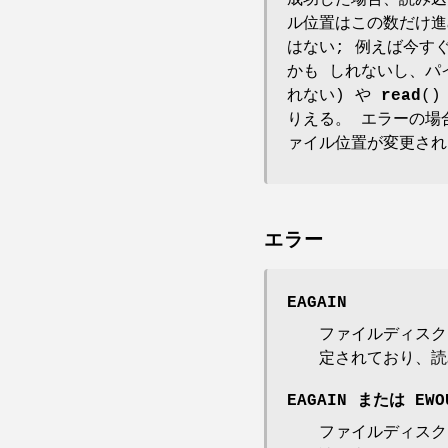
成功した場合、読み込
ル位置はこの数だけ進
はない; 例えば今す
かも しれないし、パイプ
れない) や
read
(
りえる。 エラーの場
ァイル位置が変更され
エラー
EAGAIN
ファイルディス
定されており、読
EAGAIN
または
EWO
ファイルディス