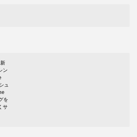
更新
シン
e
シュ
me
グを
くサ