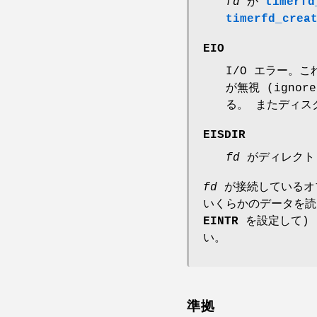
fd
が
timerfd
timerfd_crea
EIO
I/O エラー。
が無視 (igno
る。 またディス
EISDIR
fd
がディレクト
fd
が接続しているオブ
いくらかのデータを
EINTR
を設定して) 
い。
準拠