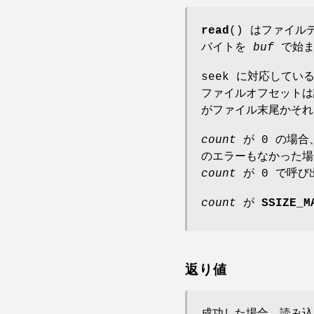
read
() はファイルデ
バイトを
buf
で始ま
seek に対応してい
ファイルオフセットは
がファイル末尾かそ
count
が 0 の場
のエラーもなかった
count
が 0 で呼
count
が
SSIZE_M
返り値