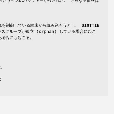
違ったサイズのバッファーが渡された。 さらなる情報は
それを制御している端末から読み込もうとし、
SIGTTIN
ロセスグループが孤立 (orphan) している場合に起こ
た場合にも起こる。
は、
よ