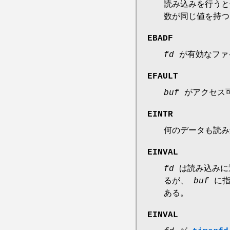
読み込みを行うと
数が同じ値を持つ
EBADF
fd
が有効なファイ
EFAULT
buf
がアクセス可
EINTR
何のデータも読
EINVAL
fd
は読み込みに
るが、
buf
に指
ある。
EINVAL