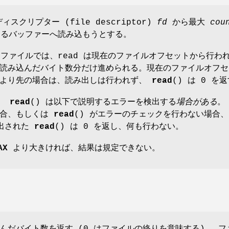
ィスクリプター (file descriptor)
fd
から最大
cou
るバッファーへ読み込もうとする。
るファイルでは、read は現在のファイルオフセットから行わ
読み込んだバイト数分だけ進められる。現在のファイルオフセ
れより先の場合は、読み出しは行われず、
read
() は 0 を
合、
read
() は以下で説明するエラーを検出する
場合がある
。
場合、もしくは
read
() がエラーのチェックを行わない場合、
び出された
read
() は 0 を返し、何も行わない。
AX
より大きければ、結果は規定できない。