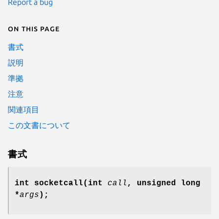
Report a bug
On this page
書式
説明
準拠
注意
関連項目
この文書について
書式
int socketcall(int
call
, unsigned long
*
args
);