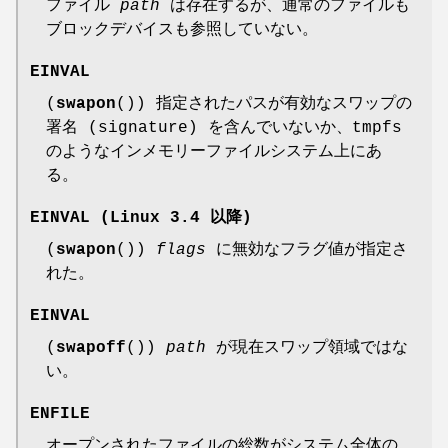
ファイル
path
は存在するが、通常のファイルも
ブロックデバイスも参照していない。
EINVAL
(
swapon
()) 指定されたパスが有効なスワップの
署名 (signature) を含んでいないか、tmpfs
のようなインメモリーファイルシステム上にあ
る。
EINVAL
(Linux 3.4 以降)
(
swapon
())
flags
に無効なフラグ値が指定さ
れた。
EINVAL
(
swapoff
())
path
が現在スワップ領域ではな
い。
ENFILE
オープンされたファイルの総数がシステム全体の