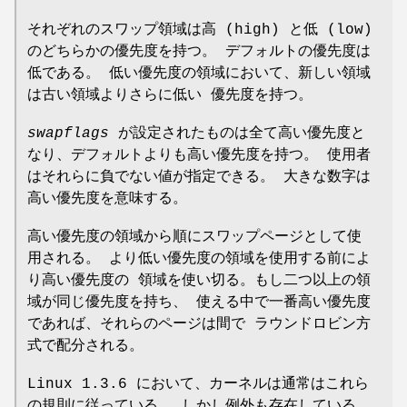
それぞれのスワップ領域は高 (high) と低 (low)
のどちらかの優先度を持つ。 デフォルトの優先度は
低である。 低い優先度の領域において、新しい領域
は古い領域よりさらに低い 優先度を持つ。
swapflags
が設定されたものは全て高い優先度と
なり、デフォルトよりも高い優先度を持つ。 使用者
はそれらに負でない値が指定できる。 大きな数字は
高い優先度を意味する。
高い優先度の領域から順にスワップページとして使
用される。 より低い優先度の領域を使用する前によ
り高い優先度の 領域を使い切る。もし二つ以上の領
域が同じ優先度を持ち、 使える中で一番高い優先度
であれば、それらのページは間で ラウンドロビン方
式で配分される。
Linux 1.3.6 において、カーネルは通常はこれら
の規則に従っている。 しかし例外も存在している。