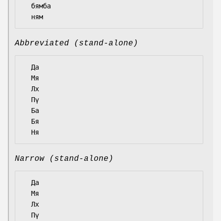
  бямба

Abbreviated (stand-alone)
  Да

  Мя

  Лх

  Пү

  Ба

  Бя

Narrow (stand-alone)
  Да

  Мя

  Лх

  Пү
