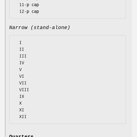
  11-р сар

Narrow (stand-alone)
  I

  II

  III

  IV

  V

  VI

  VII

  VIII

  IX

  X

  XI
