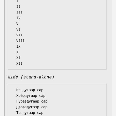
  I

  II

  III

  IV

  V

  VI

  VII

  VIII

  IX

  X

  XI

Wide (stand-alone)
  Нэгдүгээр сар

  Хоёрдугаар сар

  Гуравдугаар сар

  Дөрөвдүгээр сар

  Тавдугаар сар
