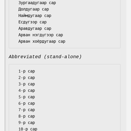
  Зургаадугаар сар

  Долдугаар сар

  Наймдугаар сар

  Есдүгээр сар

  Аравдугаар сар

  Арван нэгдүгээр сар

Abbreviated (stand-alone)
  1-р сар

  2-р сар

  3-р сар

  4-р сар

  5-р сар

  6-р сар

  7-р сар

  8-р сар

  9-р сар

  10-р сар
