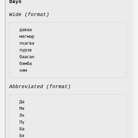
Days
Wide (format)
  даваа

  мягмар

  лхагва

  пүрэв

  баасан

  бямба

Abbreviated (format)
  Да

  Мя

  Лх

  Пү

  Ба

  Бя
