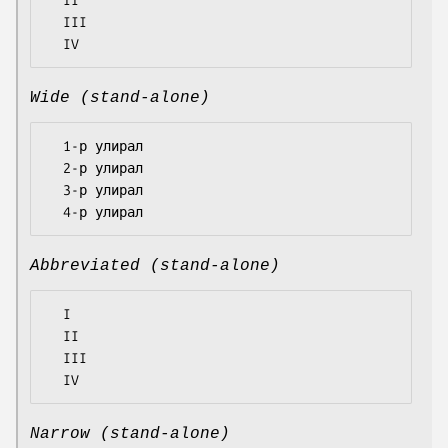
  II

  III

Wide (stand-alone)
  1-р улирал

  2-р улирал

  3-р улирал

Abbreviated (stand-alone)
  I

  II

  III

Narrow (stand-alone)