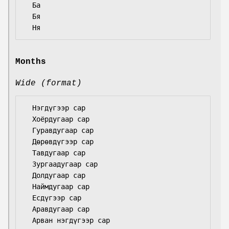
  Ба

  Бя

Months
Wide (format)
  Нэгдүгээр сар

  Хоёрдугаар сар

  Гуравдугаар сар

  Дөрөвдүгээр сар

  Тавдугаар сар

  Зургаадугаар сар

  Долдугаар сар

  Наймдугаар сар

  Есдүгээр сар

  Аравдугаар сар

  Арван нэгдүгээр сар
