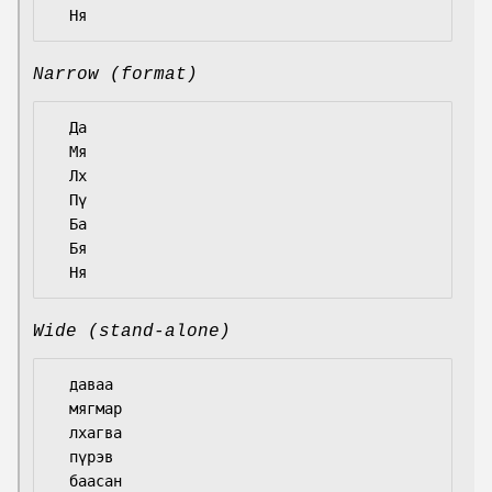
Narrow (format)
  Да

  Мя

  Лх

  Пү

  Ба

  Бя

Wide (stand-alone)
  даваа

  мягмар

  лхагва

  пүрэв

  баасан
