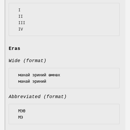
  I

  II

  III

Eras
Wide (format)
  манай эриний өмнөх

Abbreviated (format)
  МЭӨ
