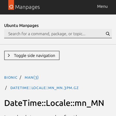
Manpages
Menu
Ubuntu Manpages
Toggle side navigation
bionic
man(3)
DateTime::Locale::mn_MN.3pm.gz
DateTime::Locale::mn_MN