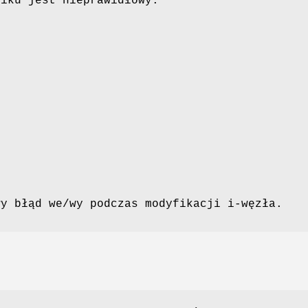
liku jest nieprawidłowy.
.
.
.
wy błąd we/wy podczas modyfikacji i-węzła.