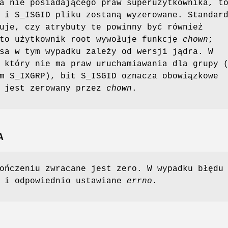
a nie posiadającego praw superużytkownika, t
 i S_ISGID pliku zostaną wyzerowane. Standar
uje, czy atrybuty te powinny być również
 to użytkownik root wywołuje funkcję
chown
;
sa w tym wypadku zależy od wersji jądra. W
 który nie ma praw uruchamiawania dla grupy 
m S_IXGRP), bit S_ISGID oznacza obowiązkowe
e jest zerowany przez
chown
.
A
ończeniu zwracane jest zero. W wypadku błędu
1 i odpowiednio ustawiane
errno
.