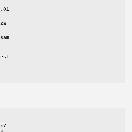
)
1.81
 za
a
 sam
jest
a
czy