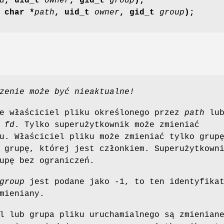
d
, uid_t
owner
, gid_t
group
);
 char *
path
, uid_t
owner
, gid_t
group
);
zenie może być nieaktualne!
je właściciel pliku określonego przez
path
lu
r
fd
. Tylko superużytkownik może zmieniać
u. Właściciel pliku może zmieniać tylko grup
 grupę, której jest członkiem. Superużytkown
upę bez ograniczeń.
group
jest podane jako -1, to ten identyfika
mieniany.
l lub grupa pliku uruchamialnego są zmienian