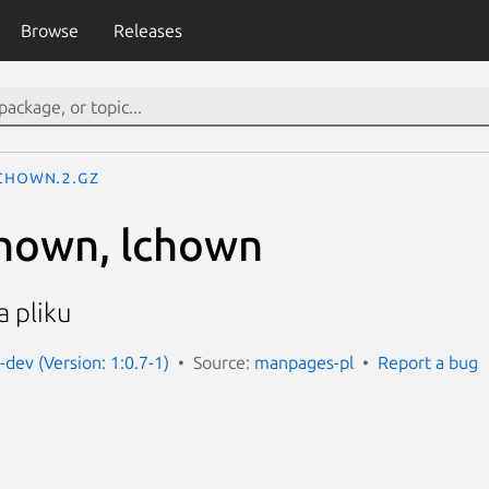
Browse
Releases
chown.2.gz
hown, lchown
a pliku
dev (Version: 1:0.7-1)
Source:
manpages-pl
Report a bug