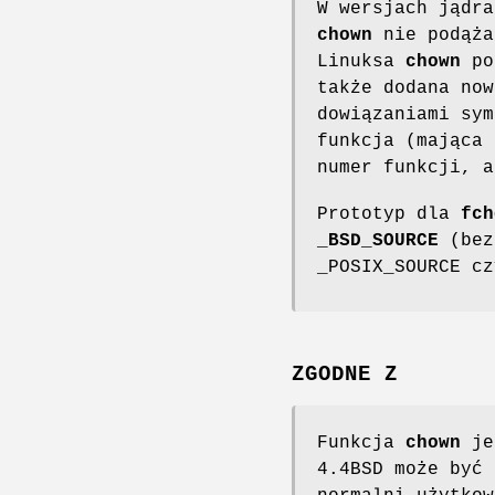
W wersjach jądra
chown
nie podąża
Linuksa
chown
pod
także dodana no
dowiązaniami sym
funkcja (mająca
numer funkcji, 
Prototyp dla
fch
_BSD_SOURCE
(bez
_POSIX_SOURCE cz
ZGODNE Z
Funkcja
chown
jes
4.4BSD może być 