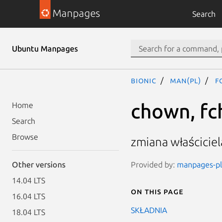
Manpages
Search
Ubuntu Manpages
bionic
man(pl)
f
chown, fc
Home
Search
Browse
zmiana właściciel
Provided by:
manpages-pl-
Other versions
14.04 LTS
On this page
16.04 LTS
SKŁADNIA
18.04 LTS