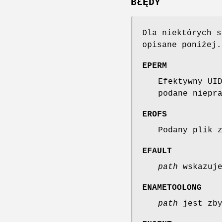
BŁĘDY
Dla niektórych s
opisane poniżej
EPERM
Efektywny UI
podane niepr
EROFS
Podany plik 
EFAULT
path
wskazuje
ENAMETOOLONG
path
jest zby