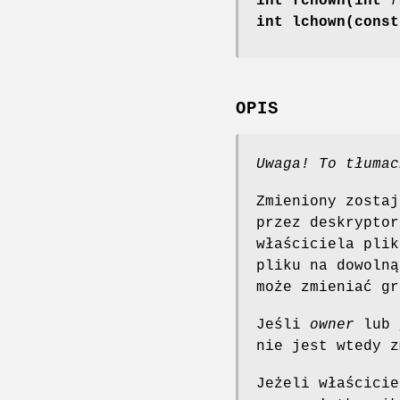
int fchown(int
f
int lchown(const
OPIS
Uwaga! To tłumac
Zmieniony zosta
przez deskrypto
właściciela plik
pliku na dowolną
może zmieniać gr
Jeśli
owner
lub
nie jest wtedy z
Jeżeli właścicie