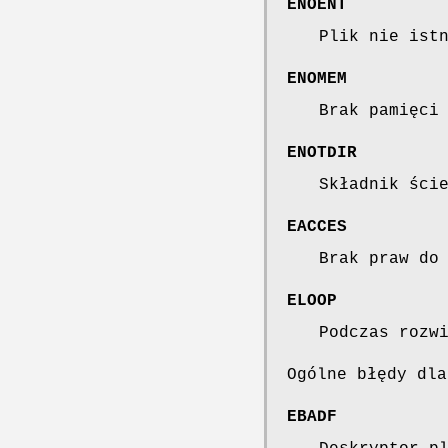
ENOENT
Plik nie ist
ENOMEM
Brak pamięci
ENOTDIR
Składnik ści
EACCES
Brak praw do
ELOOP
Podczas rozw
Ogólne błędy dl
EBADF