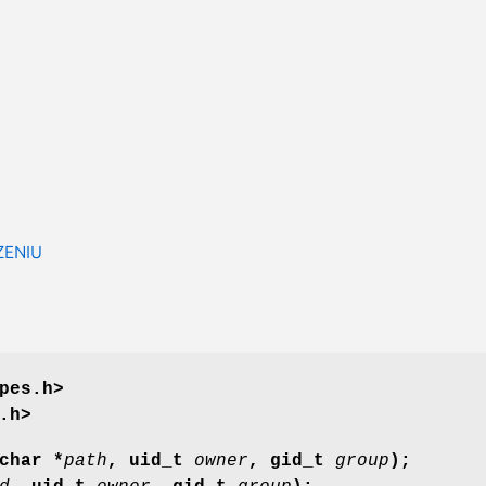
ZENIU
pes.h>
.h>
char *
path
, uid_t
owner
, gid_t
group
);