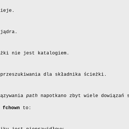
nieje.
 jądra.
eżki nie jest katalogiem.
 przeszukiwania dla składnika ścieżki.
iązywania
path
napotkano zbyt wiele dowiązań 
a
fchown
to: