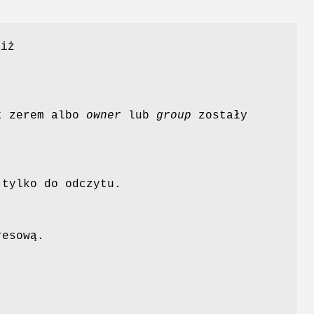
niż
st zerem albo
owner
lub
group
zostały
 tylko do odczytu.
resową.