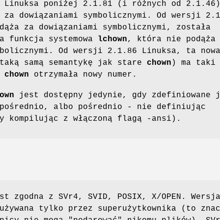
 Linuksa poniżej 2.1.81 (i różnych od 2.1.46
 za dowiązaniami symbolicznymi. Od wersji 2.
ąża za dowiązaniami symbolicznymi, została
wa funkcja systemowa
lchown
, która nie podąża
bolicznymi. Od wersji 2.1.86 Linuksa, ta now
 taką samą semantykę jak stare
chown
) ma taki
a
chown
otrzymała nowy numer.
own
jest dostępny jedynie, gdy zdefiniowane 
pośrednio, albo pośrednio - nie definiując
y kompilując z włączoną flagą -ansi).
t zgodna z SVr4, SVID, POSIX, X/OPEN. Wersj
używana tylko przez superużytkownika (to zna