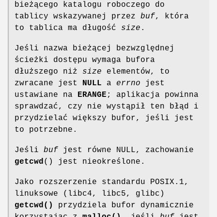
bieżącego katalogu roboczego do
tablicy wskazywanej przez
buf
, która
to tablica ma długość
size
.
Jeśli nazwa bieżącej bezwzględnej
ścieżki dostępu wymaga bufora
dłuższego niż
size
elementów, to
zwracane jest
NULL
a
errno
jest
ustawiane na
ERANGE
; aplikacja powinna
sprawdzać, czy nie wystąpił ten błąd i
przydzielać większy bufor, jeśli jest
to potrzebne.
Jeśli
buf
jest równe NULL, zachowanie
getcwd
() jest nieokreślone.
Jako rozszerzenie standardu POSIX.1,
linuksowe (libc4, libc5, glibc)
getcwd()
przydziela bufor dynamicznie
korzystając z
malloc()
, jeśli
buf
jest