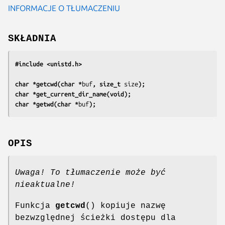
INFORMACJE O TŁUMACZENIU
SKŁADNIA
#include <unistd.h>
char *getcwd(char *
buf
, size_t 
size
);
char *get_current_dir_name(void);
char *getwd(char *
buf
);
OPIS
Uwaga! To tłumaczenie może być
nieaktualne!
Funkcja
getcwd
() kopiuje nazwę
bezwzględnej ścieżki dostępu dla