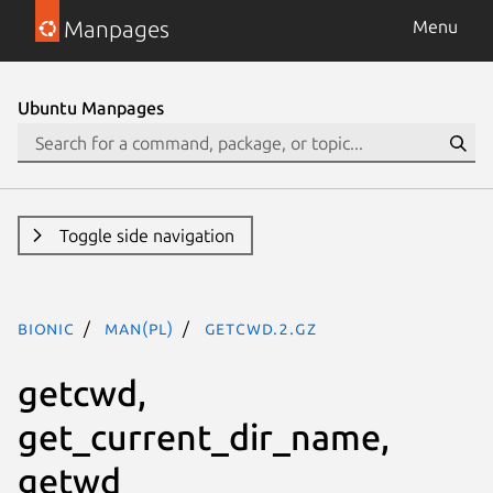
Manpages
Menu
Ubuntu Manpages
Toggle side navigation
bionic
man(pl)
getcwd.2.gz
getcwd,
get_current_dir_name,
getwd