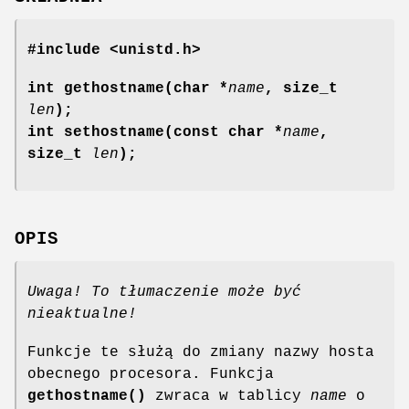
#include <unistd.h>
int gethostname(char *
name
, size_t
len
);
int sethostname(const char *
name
,
size_t
len
);
OPIS
Uwaga! To tłumaczenie może być
nieaktualne!
Funkcje te służą do zmiany nazwy hosta
obecnego procesora. Funkcja
gethostname()
zwraca w tablicy
name
o