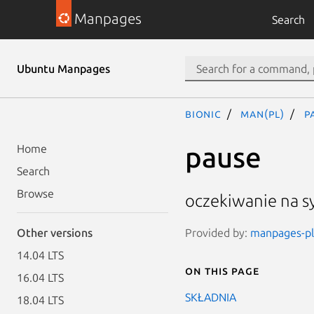
Manpages
Search
Ubuntu Manpages
bionic
man(pl)
p
pause
Home
Search
Browse
oczekiwanie na s
Provided by:
manpages-pl-
Other versions
14.04 LTS
On this page
16.04 LTS
SKŁADNIA
18.04 LTS