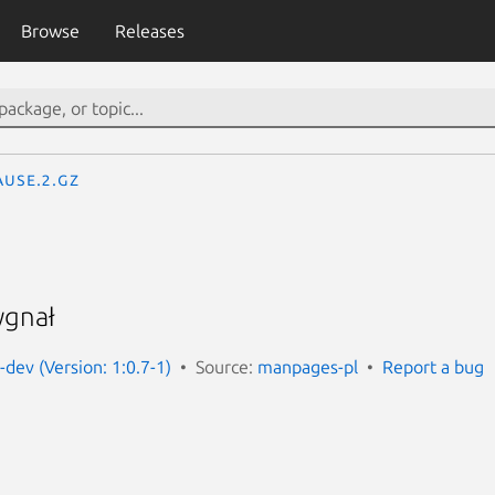
Browse
Releases
ause.2.gz
ygnał
dev (Version: 1:0.7-1)
Source:
manpages-pl
Report a bug