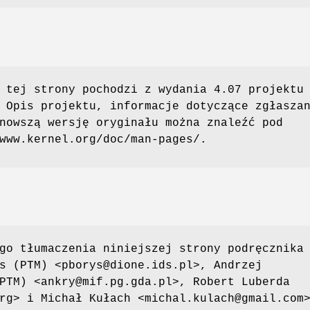
 tej strony pochodzi z wydania 4.07 projektu
 Opis projektu, informacje dotyczące zgłasza
nowszą wersję oryginału można znaleźć pod
www.kernel.org/doc/man-pages/.
go tłumaczenia niniejszej strony podręcznika
s (PTM) <pborys@dione.ids.pl>, Andrzej
PTM) <ankry@mif.pg.gda.pl>, Robert Luberda
rg> i Michał Kułach <michal.kulach@gmail.com