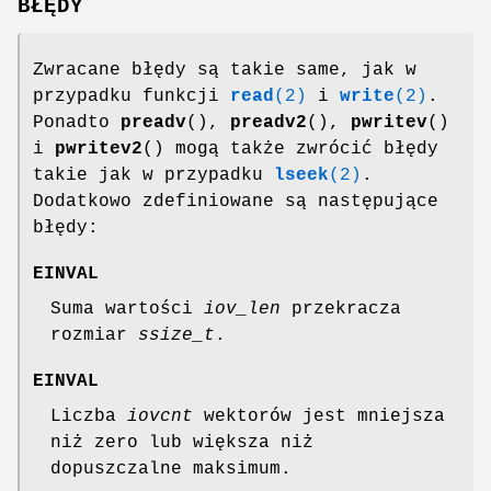
BŁĘDY
Zwracane błędy są takie same, jak w
przypadku funkcji
read
(2)
i
write
(2)
.
Ponadto
preadv
(),
preadv2
(),
pwritev
()
i
pwritev2
() mogą także zwrócić błędy
takie jak w przypadku
lseek
(2)
.
Dodatkowo zdefiniowane są następujące
błędy:
EINVAL
Suma wartości
iov_len
przekracza
rozmiar
ssize_t
.
EINVAL
Liczba
iovcnt
wektorów jest mniejsza
niż zero lub większa niż
dopuszczalne maksimum.