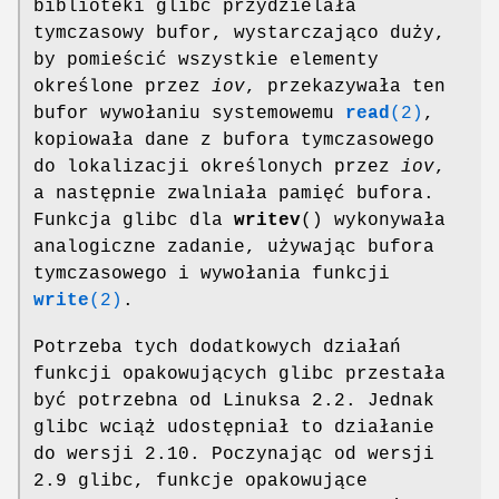
biblioteki glibc przydzielała
tymczasowy bufor, wystarczająco duży,
by pomieścić wszystkie elementy
określone przez
iov
, przekazywała ten
bufor wywołaniu systemowemu
read
(2)
,
kopiowała dane z bufora tymczasowego
do lokalizacji określonych przez
iov
,
a następnie zwalniała pamięć bufora.
Funkcja glibc dla
writev
() wykonywała
analogiczne zadanie, używając bufora
tymczasowego i wywołania funkcji
write
(2)
.
Potrzeba tych dodatkowych działań
funkcji opakowujących glibc przestała
być potrzebna od Linuksa 2.2. Jednak
glibc wciąż udostępniał to działanie
do wersji 2.10. Poczynając od wersji
2.9 glibc, funkcje opakowujące