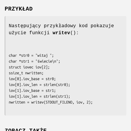
PRZYKŁAD
Następujący przykładowy kod pokazuje
użycie funkcji
writev
():
char *str0 = "witaj ";

char *str1 = "świecie\n";

struct iovec iov[2];

ssize_t nwritten;

iov[0].iov_base = str0;

iov[0].iov_len = strlen(str0);

iov[1].iov_base = str1;

iov[1].iov_len = strlen(str1);

nwritten = writev(STDOUT_FILENO, iov, 2);
ZOBACZ TAKŻE