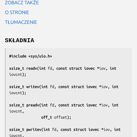
ZOBACZ TAKŻE
O STRONIE
TŁUMACZENIE
SKŁADNIA
#include <sys/uio.h>
ssize_t readv(int 
fd
, const struct iovec *
iov
, int 
iovcnt
);
ssize_t writev(int 
fd
, const struct iovec *
iov
, int 
iovcnt
);
ssize_t preadv(int 
fd
, const struct iovec *
iov
, int 
iovcnt
,
               off_t 
offset
);
ssize_t pwritev(int 
fd
, const struct iovec *
iov
, int 
iovcnt
,