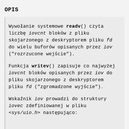
OPIS
Wywołanie systemowe
readv
() czyta
liczbę
iovcnt
bloków z pliku
skojarzonego z deskryptorem pliku
fd
do wielu buforów opisanych przez
iov
("rozrzucone wejście").
Funkcja
writev
() zapisuje co najwyżej
iovcnt
bloków opisanych przez
iov
do
pliku skojarzonego z deskryptorem
pliku
fd
("zgromadzone wyjście").
Wskaźnik
iov
prowadzi do struktury
iovec
zdefiniowanej w pliku
<sys/uio.h>
następująco: