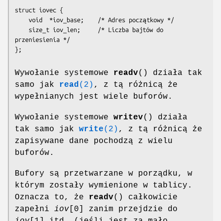
struct iovec {

    void  *iov_base;    /* Adres początkowy */

    size_t iov_len;     /* Liczba bajtów do 
przeniesienia */

};
Wywołanie systemowe
readv
() działa tak
samo jak
read
(2)
, z tą różnicą że
wypełnianych jest wiele buforów.
Wywołanie systemowe
writev
() działa
tak samo jak
write
(2)
, z tą różnicą że
zapisywane dane pochodzą z wielu
buforów.
Bufory są przetwarzane w porządku, w
którym zostały wymienione w tablicy.
Oznacza to, że
readv
() całkowicie
zapełni
iov
[0] zanim przejdzie do
iov
[1] itd. (jeśli jest za mało