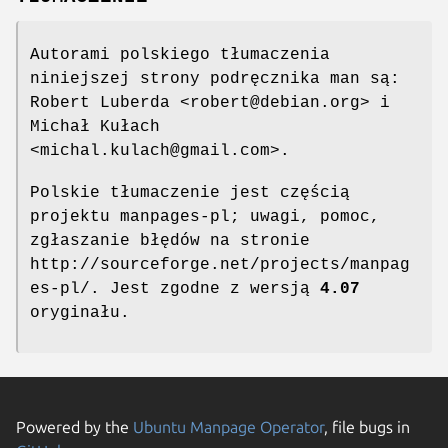
Autorami polskiego tłumaczenia
niniejszej strony podręcznika man są:
Robert Luberda <robert@debian.org> i
Michał Kułach
<michal.kulach@gmail.com>.
Polskie tłumaczenie jest częścią
projektu manpages-pl; uwagi, pomoc,
zgłaszanie błędów na stronie
http://sourceforge.net/projects/manpag
es-pl/. Jest zgodne z wersją
4.07
oryginału.
Powered by the
Ubuntu Manpage Operator
, file bugs in