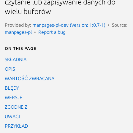
czytanie lub zapisywanie danych do
wielu buforów
Provided by:
manpages-pl-dev (Version: 1:0.7-1)
Source:
manpages-pl
Report a bug
On this page
SKŁADNIA
OPIS
WARTOŚĆ ZWRACANA
BŁĘDY
WERSJE
ZGODNE Z
UWAGI
PRZYKŁAD