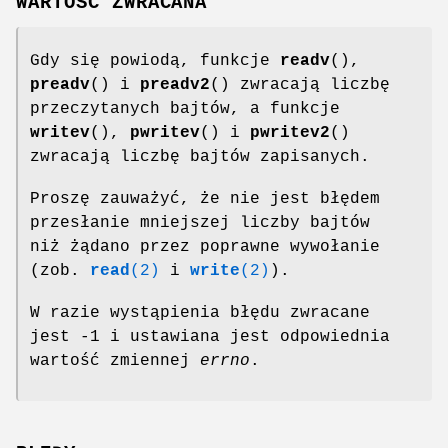
WARTOŚĆ ZWRACANA
Gdy się powiodą, funkcje
readv
(),
preadv
() i
preadv2
() zwracają liczbę
przeczytanych bajtów, a funkcje
writev
(),
pwritev
() i
pwritev2
()
zwracają liczbę bajtów zapisanych.
Proszę zauważyć, że nie jest błędem
przesłanie mniejszej liczby bajtów
niż żądano przez poprawne wywołanie
(zob.
read
(2)
i
write
(2)
).
W razie wystąpienia błędu zwracane
jest -1 i ustawiana jest odpowiednia
wartość zmiennej
errno
.