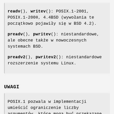
readv
(),
writev
(): POSIX.1-2001,
POSIX.1-2008, 4.4BSD (wywołania te
początkowo pojawiły się w BSD 4.2).
preadv
(),
pwritev
(): niestandardowe,
ale obecne także w nowoczesnych
systemach BSD.
preadv2
(),
pwritev2
(): niestandardowe
rozszerzenie systemu Linux.
UWAGI
POSIX.1 pozwala w implementacji
umieścić ograniczenie liczby
argumentów, które mogą być przekazane