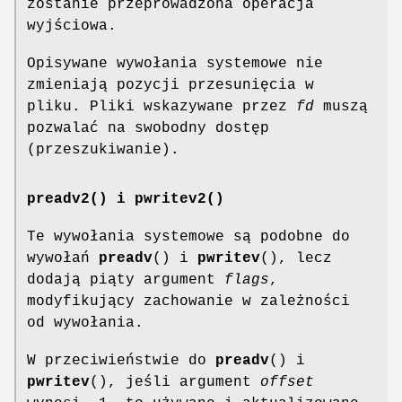
zostanie przeprowadzona operacja
wyjściowa.
Opisywane wywołania systemowe nie
zmieniają pozycji przesunięcia w
pliku. Pliki wskazywane przez
fd
muszą
pozwalać na swobodny dostęp
(przeszukiwanie).
preadv2() i pwritev2()
Te wywołania systemowe są podobne do
wywołań
preadv
() i
pwritev
(), lecz
dodają piąty argument
flags
,
modyfikujący zachowanie w zależności
od wywołania.
W przeciwieństwie do
preadv
() i
pwritev
(), jeśli argument
offset