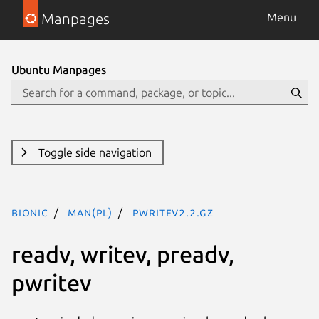
Manpages
Menu
Ubuntu Manpages
Toggle side navigation
bionic
man(pl)
pwritev2.2.gz
readv, writev, preadv,
pwritev