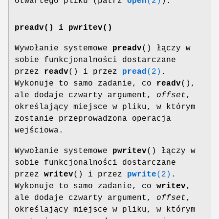
otwartego pliku (patrz
open
(2)
).
preadv() i pwritev()
Wywołanie systemowe
preadv
() łączy w
sobie funkcjonalności dostarczane
przez
readv
() i przez
pread
(2)
.
Wykonuje to samo zadanie, co
readv
(),
ale dodaje czwarty argument,
offset
,
określający miejsce w pliku, w którym
zostanie przeprowadzona operacja
wejściowa.
Wywołanie systemowe
pwritev
() łączy w
sobie funkcjonalności dostarczane
przez
writev
() i przez
pwrite
(2)
.
Wykonuje to samo zadanie, co
writev
,
ale dodaje czwarty argument,
offset
,
określający miejsce w pliku, w którym