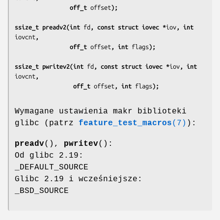
                off_t 
offset
);
ssize_t preadv2(int 
fd
, const struct iovec *
iov
, int 
iovcnt
,
                off_t 
offset
, int 
flags
);
ssize_t pwritev2(int 
fd
, const struct iovec *
iov
, int 
iovcnt
,
                 off_t 
offset
, int 
flags
);
Wymagane ustawienia makr biblioteki
glibc (patrz
feature_test_macros
(7)
):
preadv
(),
pwritev
():
Od glibc 2.19:
_DEFAULT_SOURCE
Glibc 2.19 i wcześniejsze:
_BSD_SOURCE