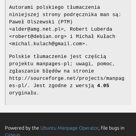
Autorami polskiego tłumaczenia
niniejszej strony podręcznika man są:
Paweł Olszewski (PTM)
<alder@amg.net.pl>, Robert Luberda
<robert@debian.org> i Michał Kułach
<michal.kulach@gmail.com>.
Polskie tłumaczenie jest częścią
projektu manpages-pl; uwagi, pomoc,
zgłaszanie błędów na stronie
http://sourceforge.net/projects/manpag
es-pl/. Jest zgodne z wersją
4.05
oryginału.
Powered by the
Ubuntu Manpage Operator
, file bugs in
GitHub