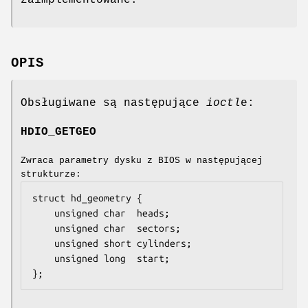
OPIS
Obsługiwane są następujące
ioctl
e:
HDIO_GETGEO
Zwraca parametry dysku z BIOS w następującej
strukturze:
struct hd_geometry {

    unsigned char  heads;

    unsigned char  sectors;

    unsigned short cylinders;

    unsigned long  start;

};