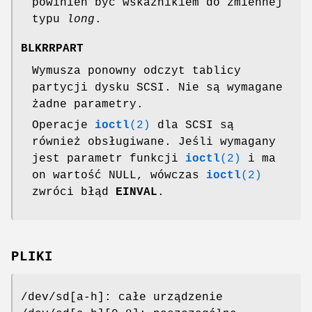
powinien być wskaźnikiem do zmiennej
typu
long
.
BLKRRPART
Wymusza ponowny odczyt tablicy
partycji dysku SCSI. Nie są wymagane
żadne parametry.
Operacje
ioctl
(2)
dla SCSI są
również obsługiwane. Jeśli wymagany
jest parametr funkcji
ioctl
(2)
i ma
on wartość NULL, wówczas
ioctl
(2)
zwróci błąd
EINVAL
.
PLIKI
/dev/sd[a-h]: całe urządzenie