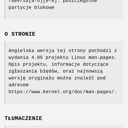
/dev/sd[a-h][0-8]: poszczególne
partycje blokowe
O STRONIE
Angielska wersja tej strony pochodzi z
wydania 4.05 projektu Linux
man-pages
.
Opis projektu, informacje dotyczące
zgłaszania błędów, oraz najnowszą
wersję oryginału można znaleźć pod
adresem
https://www.kernel.org/doc/man-pages/.
TŁUMACZENIE