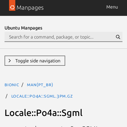
Manpages
Menu
Ubuntu Manpages
Toggle side navigation
bionic
man(pt_BR)
Locale::Po4a::Sgml.3pm.gz
Locale::Po4a::Sgml