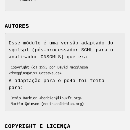
AUTORES
Esse módulo é uma versão adaptado do
sgmlspl (pós-processador SGML para o
analisador ONSGMLS) que era:
 Copyright (c) 1995 por David Megginson 
A adaptação para o po4a foi feita
para:
 Denis Barbier <barbier@linuxfr.org>

COPYRIGHT E LICENÇA