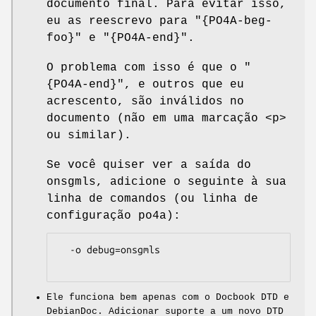
documento final. Para evitar isso,
eu as reescrevo para
"{PO4A-beg-
foo}"
e
"{PO4A-end}"
.
O problema com isso é que o
"
{PO4A-end}"
, e outros que eu
acrescento, são inválidos no
documento (não em uma marcação <p>
ou similar).
Se você quiser ver a saída do
onsgmls, adicione o seguinte à sua
linha de comandos (ou linha de
configuração po4a):
  -o debug=onsgmls

Ele funciona bem apenas com o Docbook DTD e
DebianDoc. Adicionar suporte a um novo DTD