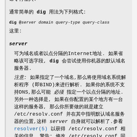
通常简单的
dig
用法为下列格式:
dig @
server domain query-type query-class
这里:
server
可为域名或者以点分隔的Internet地址. 如果省
略该可选字段,
dig
会尝试使用你机器的默认域名
服务器.
注意:
如果指定了一个域名,那么将使用域名系统解
析程序 (即BIND)来进行解析. 如果你的系统不支
持DNS,那么可能
必须
指定一个以点分隔的地址.
另外一种选择是, 如果在你配置的某个地方有一台
这样的服务器, 那么你所要做的就是建立
/etc/resolv.conf
并在其中指明默认域名服务
器的位置,这样
server
自身就可以解析了.参看
resolver(5)
以获得
/etc/resolv.conf
相
关的信息.
警告:
修改
/etc/resolv.conf
同