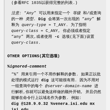
(参看RFC 1035以获得完整的列表.)
注意:
“
Any
” 可以用来指定一个
等级
和/或查询
的一种
类型
.
Dig
会将第一次出现的 “
any
” 解
释为
query-type =
T_ANY
. 为了指明
query-class =
C_ANY
, 你必须或者指定
“any” 两次,或者使用
-c
选项(见下面)设置
query-class
.
OTHER OPTIONS(其它选项)
%
ignored-comment
“%” 用来引用一个不用作解释的参数. 如果正以批
处理的模式运行
dig
这可能很有用. 因为不用对
一组查询中的每个
@server-domain-name
进
行解析,你就可以避免这样做的额外开销, 并且仍然
能够在命令行上以域名作为参数. 例如:
dig @128.9.0.32 %venera.isi.edu mx
isi.edu