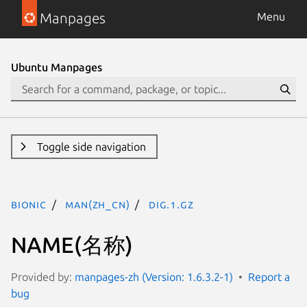
Manpages
Menu
Ubuntu Manpages
Toggle side navigation
bionic
man(zh_CN)
dig.1.gz
NAME(名称)
Provided by:
manpages-zh (Version: 1.6.3.2-1)
Report a
bug