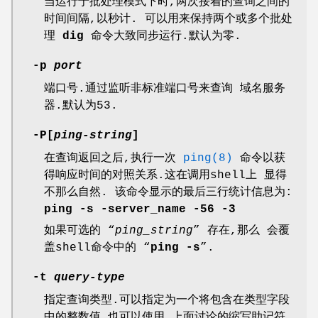
当运行于批处理模式下时,两次接着的查询之间的
时间间隔,以秒计. 可以用来保持两个或多个批处
理
dig
命令大致同步运行.默认为零.
-p
port
端口号.通过监听非标准端口号来查询 域名服务
器.默认为53.
-P
[
ping-string
]
在查询返回之后,执行一次
ping(8)
命令以获
得响应时间的对照关系.这在调用shell上 显得
不那么自然. 该命令显示的最后三行统计信息为:
ping
-s
-server_name
-56
-3
如果可选的 “
ping_string
” 存在,那么 会覆
盖shell命令中的 “
ping
-s
”.
-t
query-type
指定查询类型.可以指定为一个将包含在类型字段
中的整数值,也可以使用 上面讨论的缩写助记符