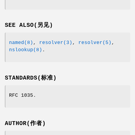
SEE ALSO(另见)
named(8)
,
resolver(3)
,
resolver(5)
,
nslookup(8)
.
STANDARDS(标准)
RFC 1035.
AUTHOR(作者)