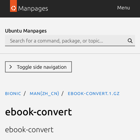
Manpages
Menu
Ubuntu Manpages
Toggle side navigation
bionic
man(zh_CN)
ebook-convert.1.gz
ebook-convert
ebook-convert