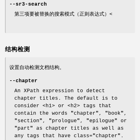
--sr3-search
第三项要被替换的搜索模式（正则表达式）<
结构检测
设置自动检测文档结构。
--chapter
An XPath expression to detect
chapter titles. The default is to
consider <h1> or <h2> tags that
contain the words
"
chapter
"
,
"
book
"
,
"
section
"
,
"
prologue
"
,
"
epilogue
"
or
"
part
"
as chapter titles as well as
any tags that have class=
"
chapter
"
.