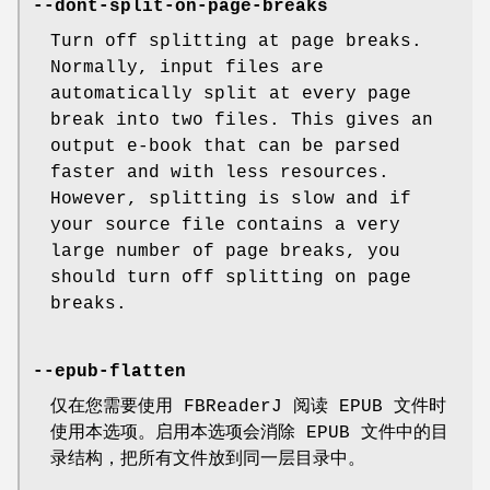
--dont-split-on-page-breaks
Turn off splitting at page breaks.
Normally, input files are
automatically split at every page
break into two files. This gives an
output e-book that can be parsed
faster and with less resources.
However, splitting is slow and if
your source file contains a very
large number of page breaks, you
should turn off splitting on page
breaks.
--epub-flatten
仅在您需要使用 FBReaderJ 阅读 EPUB 文件时
使用本选项。启用本选项会消除 EPUB 文件中的目
录结构，把所有文件放到同一层目录中。