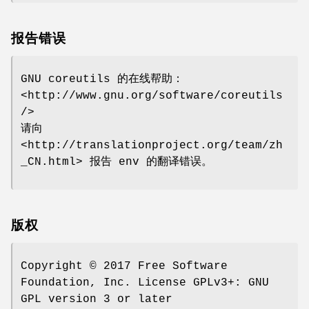
报告错误
GNU coreutils 的在线帮助：
<http://www.gnu.org/software/coreutils
/>
请向
<http://translationproject.org/team/zh
_CN.html> 报告 env 的翻译错误。
版权
Copyright © 2017 Free Software
Foundation, Inc. License GPLv3+: GNU
GPL version 3 or later