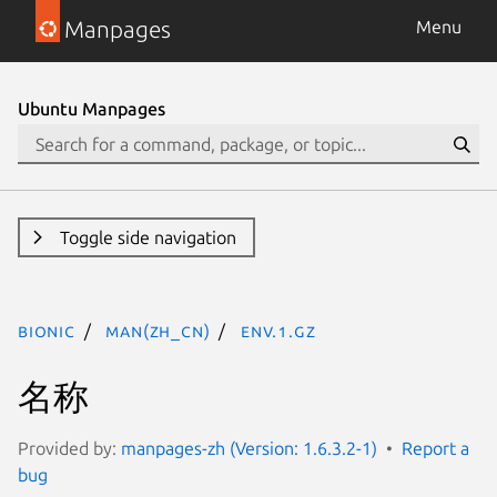
Manpages
Menu
Ubuntu Manpages
Toggle side navigation
bionic
man(zh_CN)
env.1.gz
名称
Provided by:
manpages-zh (Version: 1.6.3.2-1)
Report a
bug