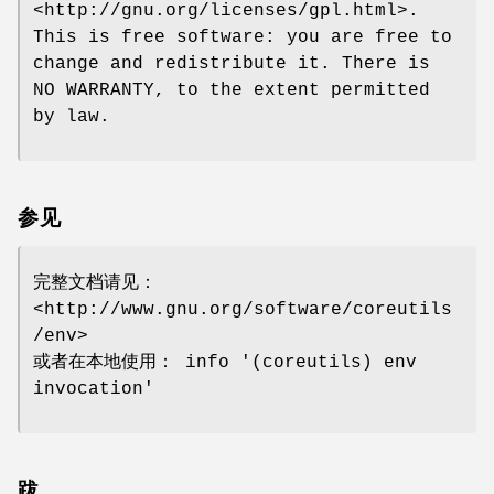
<http://gnu.org/licenses/gpl.html>.
This is free software: you are free to
change and redistribute it. There is
NO WARRANTY, to the extent permitted
by law.
参见
完整文档请见：
<http://www.gnu.org/software/coreutils
/env>
或者在本地使用： info '(coreutils) env
invocation'
跋