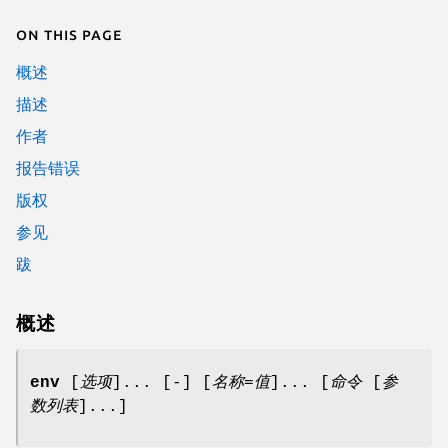
On this page
概述
描述
作者
报告错误
版权
参见
跋
概述
env
[
选项
]... [
-
] [
名称=值
]... [
命令
[
参
数列表
]...]