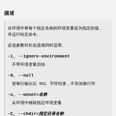
描述
在环境中将每个指定名称的环境变量设为指定的值，
并运行给定命令。
必选参数对长短选项同时适用。
-i
,
--ignore-environment
不带环境变量启动
-0
,
--null
使每行输出以 NUL 字符结束，不添加换行符
-u
,
--unset
=
名称
从环境中移除指定环境变量
-C
,
--chdir
=
指定目录名称