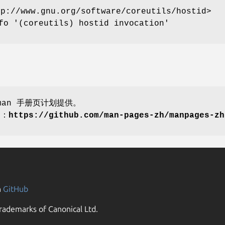
//www.gnu.org/software/coreutils/hostid>
'(coreutils) hostid invocation'
an 手册页计划提供。
划：
https://github.com/man-pages-zh/manpages-zh
n
GitHub
rademarks of Canonical Ltd.