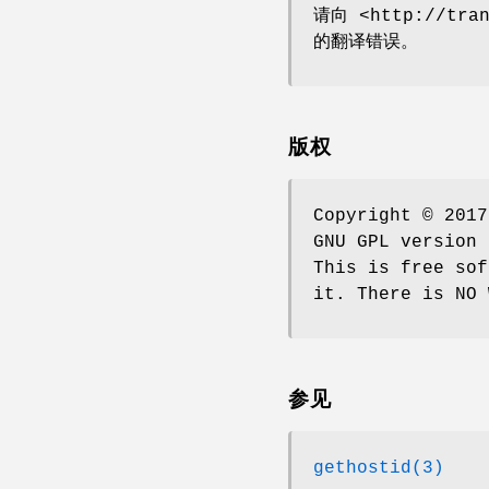
请向 <http://tran
的翻译错误。
版权
Copyright © 2017
GNU GPL version 
This is free sof
it. There is NO 
参见
gethostid(3)