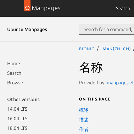
Manpages
Search
Ubuntu Manpages
bionic
man(zh_CN)
名称
Home
Search
Provided by:
manpages-zh 
Browse
On this page
Other versions
14.04 LTS
概述
16.04 LTS
描述
18.04 LTS
作者