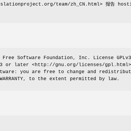
slationproject.org/team/zh_CN.html> 报告 host
 Free Software Foundation, Inc. License GPLv
3 or later <http://gnu.org/licenses/gpl.html
tware: you are free to change and redistribu
WARRANTY, to the extent permitted by law.