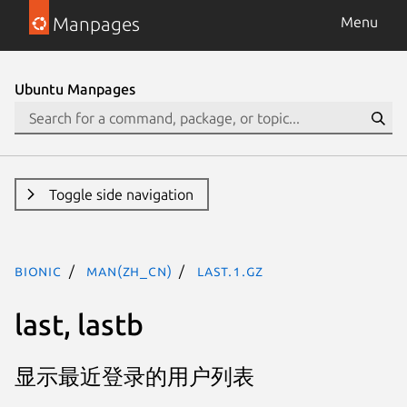
Manpages
Menu
Ubuntu Manpages
Toggle side navigation
bionic
man(zh_CN)
last.1.gz
last, lastb
显示最近登录的用户列表