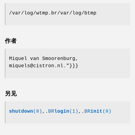
/var/log/wtmp.br/var/log/btmp
作者
Miquel van Smoorenburg,
miquels@cistron.nl."}}}
另见
shutdown
(8)
,.
BR
login
(1)
,.
BR
init
(8)