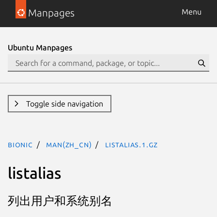
Manpages
Menu
Ubuntu Manpages
Toggle side navigation
bionic
man(zh_CN)
listalias.1.gz
listalias
列出用户和系统别名