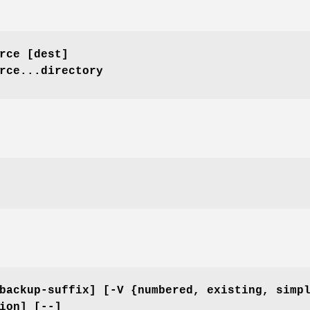
rce [dest]
rce...directory
：
backup-suffix]
[-V {numbered, existing, simp
ion] [--]