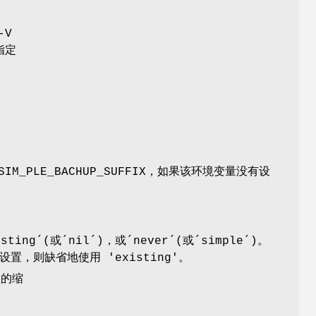
-V
指定
_PLE_BACHUP_SUFFIX，如果该环境变量没有设
ing´(或´nil´)，或´never´(或´simple´)。
设置，则缺省地使用 'existing'。
认的缩