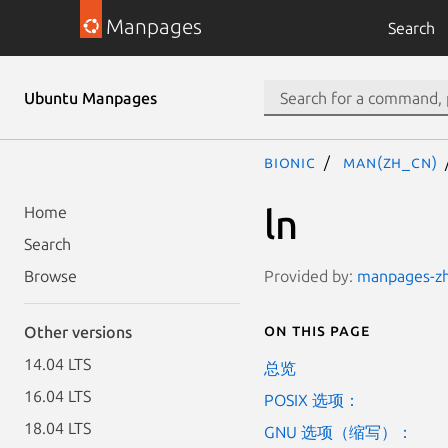
Manpages
Search
Ubuntu Manpages
bionic
man(zh_CN)
ln
Home
Search
Provided by:
manpages-zh 
Browse
On this page
Other versions
14.04 LTS
总览
16.04 LTS
POSIX 选项：
18.04 LTS
GNU 选项（缩写）：