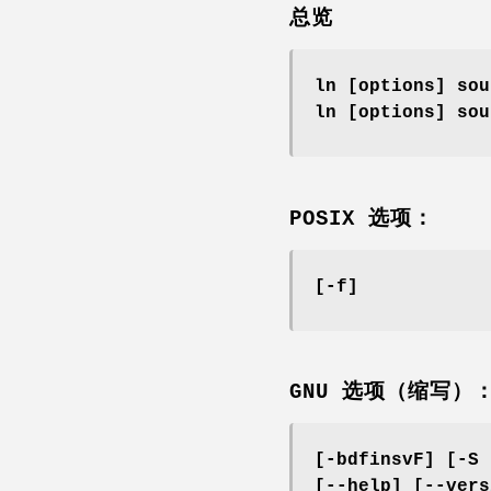
总览
ln [options] sou
ln [options] sou
POSIX 选项：
[-f]
GNU 选项（缩写）
[-bdfinsvF]
[-S 
[--help] [--vers