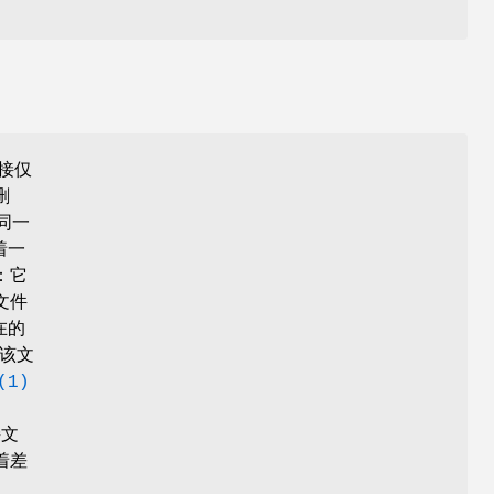
接仅
删
同一
着一
：它
文件
在的
该文
(1)
接文
着差