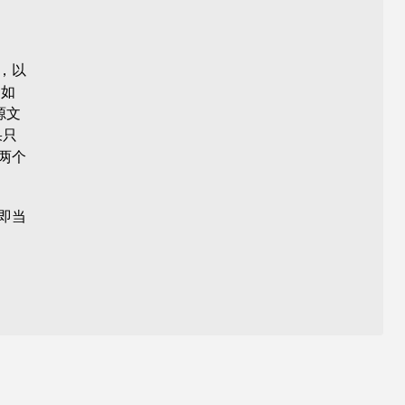
，以
 如
源文
果只
两个
即当