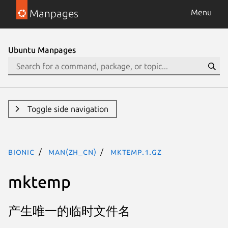
Manpages
Menu
Ubuntu Manpages
Toggle side navigation
bionic
man(zh_CN)
mktemp.1.gz
mktemp
产生唯一的临时文件名