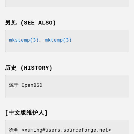
另见 (SEE ALSO)
mkstemp(3)
,
mktemp(3)
历史 (HISTORY)
源于
OpenBSD
[中文版维护人]
徐明 <xuming@users.sourceforge.net>