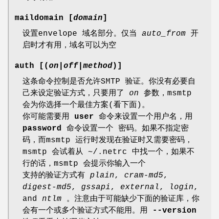
maildomain [
domain
]
设置envelope 域名部分。仅当
auto_from
开
启时才有用，域名可以为空
auth [(
on
|
off
|
method
)]
这条命令控制是否允许SMTP 验证。你没有必要自
己来设定验证方式，只要用了
on
参数，msmtp
会为你选择一个最佳方案(看下面)。
你可能需要用
user
命令来设置一个用户名，用
password
命令设置一个 密码。如果不指定密
码，而msmtp 运行时发现在验证时又需要密码，
msmtp 会试着从 ~/.netrc 中找一个，如果不
行的话，msmtp 会提示你输入一个
支持的验证方式有
plain
,
cram-md5
,
digest-md5
,
gssapi
,
external
,
login
,
and
ntlm
。注意由于可能缺少下面的验证库，你
会有一个或多个验证方式不能用。用
--version