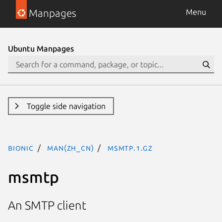
Manpages
Menu
Ubuntu Manpages
Toggle side navigation
bionic
man(zh_CN)
msmtp.1.gz
msmtp
An SMTP client