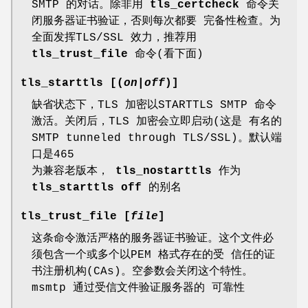
SMTP 的对话。除非用
tls_certcheck
命令关
闭服务器证书验证，否则每次都要 完备性检查。为
全面发挥TLS/SSL 效力，推荐用
tls_trust_file
命令(看下面)
tls_starttls [(
on
|
off
)]
缺省状态下，TLS 加密以STARTTLS SMTP 命令
激活。关闭后，TLS 加密会立即启动(这是 有名的
SMTP tunneled through TLS/SSL)。默认端
口是465
为兼容老版本，
tls_nostarttls
作为
tls_starttls off
的别名
tls_trust_file [
file
]
这条命令激活严格的服务器证书验证。这个文件必
须包含一个或多个以PEM 格式存在的受 信任的证
书注册机构(CAs)。空参数会关闭这个特性。
msmtp 通过受信文件验证服务器的 可靠性