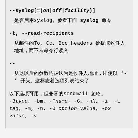
--syslog[=(
on
|
off
|
facility
)]
是否启用syslog。参看下面
syslog
命令
-t, --read-recipients
从邮件的To, Cc, Bcc headers 处提取收件人
地址，而不从命令行读入
--
从这以后的参数均被认为是收件人地址，即使以 '-
' 开头。这标志着选项列表结束了
以下选项可用，但兼容的sendmail 忽略。
-B
type
, -bm, -F
name
, -G, -h
N
, -i, -L
tag
, -m, -n, -O
option=value
, -o
x
value
, -v