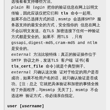
选项看看支持哪些方法。
plain
和
login
把你的验证信息在网上以明文
传输，因此应该仅把它们和
tls
命令一起用。
如果不自己选择方式的话，msmtp 会选择SMTP 服
务器支持的最安全的方式，安全指你的 信息在网上
不会以明文发送。在TLS 加密连接下任何一种验证
方式都是安全的。如果不 用TLS ，只有
gssapi,digest-md5,cram-md5 and ntlm
是安全的。
external
方法比较特殊：真正的验证操作位于
SMTP 协议之外，发送TLS 客户端 证书(看
tls_cert_file
命令)就是个典型例子。
external
只确认这次验 证对于给定的用户是否
成功，如果不给用户名的话，就只确认验证是否成
功。[注：总之 它就把具体验证和加密的事情全推
给了外面程序，与msmtp 无关了]。msmtp 不会
选这种 验证方式，你必须亲自指定。
user [
username
]