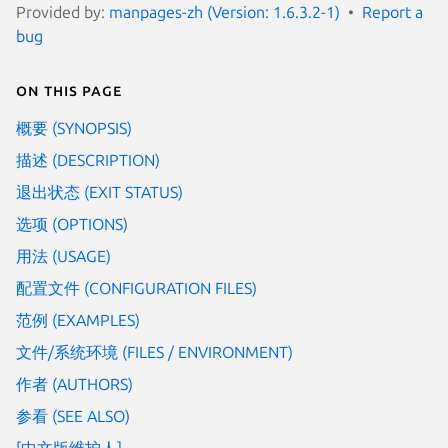
Provided by:
manpages-zh (Version: 1.6.3.2-1)
Report a
bug
On this page
概要 (SYNOPSIS)
描述 (DESCRIPTION)
退出状态 (EXIT STATUS)
选项 (OPTIONS)
用法 (USAGE)
配置文件 (CONFIGURATION FILES)
范例 (EXAMPLES)
文件/系统环境 (FILES / ENVIRONMENT)
作者 (AUTHORS)
参看 (SEE ALSO)
[中文版维护人]