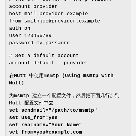
account provider
host mail.provider.example
from smithjoe@provider.example
auth on
user 123456789
password my_password
# Set a default account
account default : provider
在Mutt 中使用msmtp (Using msmtp with
Mutt)
为msmtp 建立一个配置文件，然后把下面几行加到
Mutt 配置文件中去
set sendmail="/path/to/msmtp"
set use_from=yes
set realname="Your Name"
set from=you@example.com