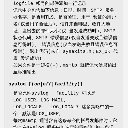
logfile 帐号的邮件添加一行记录
记录中会包含如下信息：日期、时间、SMTP 服务
器名字、是否用TLS、是否验证、用于 验证的用户
名(仅当用了验证后)、信件来自哪里、收件人地
址、发出去的邮件大小(仅 当发送成功时)、SMTP
状态代码、SMTP 错误信息(仅当发送失败且错误信
息可得时)、 错误信息(仅当发送失败且错误信息可
得时)、退出代码(来自 sysexits.h；EX_OK 代
表 发送成功)
如果文件是一短横(-)，msmtp 就把记录信息输出
至标准输出
syslog [(
on
|
off
|
facility
)]
是否允许syslog 。facility 可以是
LOG_USER、LOG_MAIL、
LOG_LOCAL0...LOG_LOCAL7 诸多策略中的一
个，默认是LOG_USER。
每次msmtp 通过含有这条命令的帐号发邮件时，它
均会在syslog 服务中以选定的策略追 加一条记