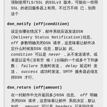
强制使用TLS/SSL 的SSLv3 版本。可能在一些用
SSL 的老旧服务器上有用。不过万不得 已，别用
这个
dsn_notify (
off
|
condition
)
设定在哪在情况下，邮件系统应该发送DSN
(Delivery Status Notification)信息。
off
参数明确关闭DSN 请求，这意味着让邮件决
定什么时候发DSN 信息，默认如 此。
condition
可以是
never
，从不发送请求。或
者是以逗号(没有空 格！)分隔的一个或多个下列参
数：
failure
失败时发送，
delay
延迟时 发
送，
success
成功时发送。SMTP 服务器必须支
持DSN 才行。
dsn_return (
off
|
amount
)
在一封邮件中允许返回多少DSN 信息。
off
明确
关闭DSN 请求，这意味着让邮件 系统决定，默认
如此。
amount
可以是
headers
只返回信息