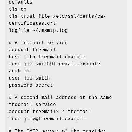
defaults
tls on
tls_trust_file /etc/ssl/certs/ca-
certificates.crt
logfile ~/.msmtp.log
# A freemail service
account freemail
host smtp.freemail.example
from joe_smith@freemail.example
auth on
user joe.smith
password secret
# A second mail address at the same
freemail service
account freemail2 : freemail
from joey@freemail.example
# The SMTP server of the provider.