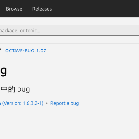
Browse
Releases
octave-bug.1.gz
ug
 中的 bug
(Version: 1.6.3.2-1)
Report a bug