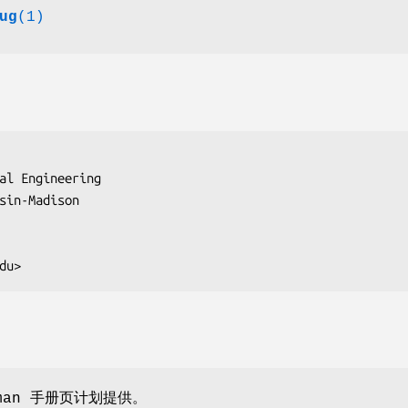
ug
(1)
al Engineering

sin-Madison

du>       
an 手册页计划提供。