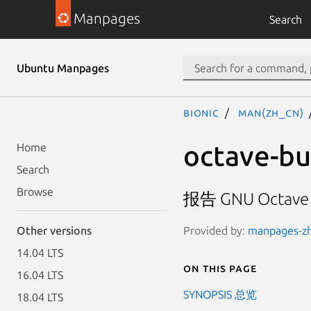
Manpages
Search
Ubuntu Manpages
bionic
man(zh_CN)
octave-b
Home
Search
Browse
报告 GNU Octave
Provided by:
manpages-zh 
Other versions
14.04 LTS
On this page
16.04 LTS
SYNOPSIS 总览
18.04 LTS