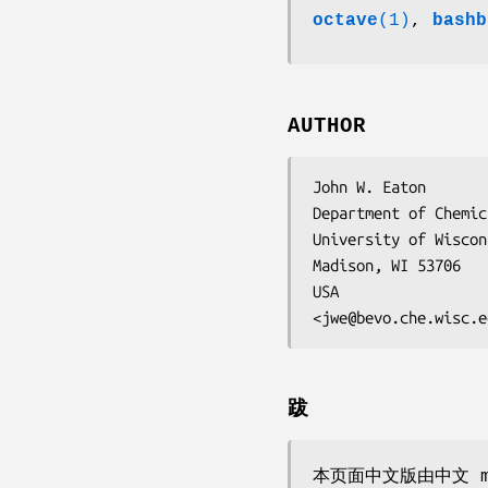
octave
(1)
,
bashb
AUTHOR
John W. Eaton

Department of Chemic
University of Wiscon
Madison, WI 53706

USA

<jwe@bevo.che.wisc.e
跋
本页面中文版由中文 m