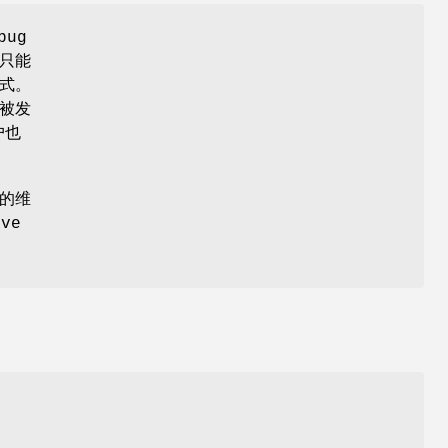
bug
只能
方式。
被发
户也
 的维
ve