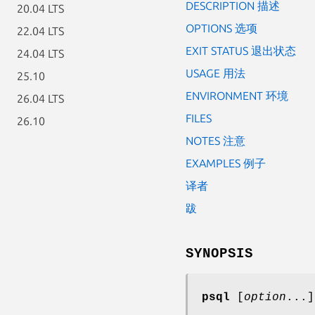
DESCRIPTION 描述
20.04 LTS
OPTIONS 选项
22.04 LTS
EXIT STATUS 退出状态
24.04 LTS
USAGE 用法
25.10
ENVIRONMENT 环境
26.04 LTS
FILES
26.10
NOTES 注意
EXAMPLES 例子
译者
跋
SYNOPSIS
psql
[
option
...
]