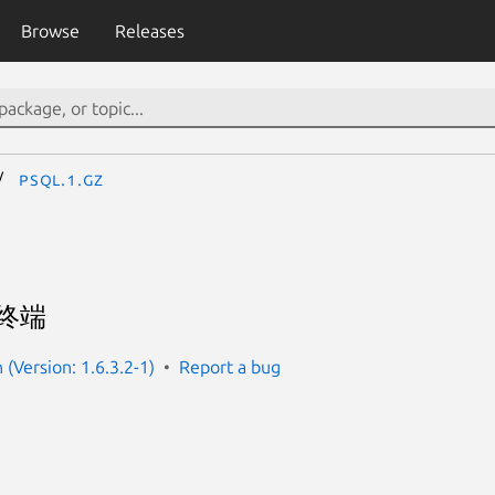
Browse
Releases
psql.1.gz
互终端
(Version: 1.6.3.2-1)
Report a bug