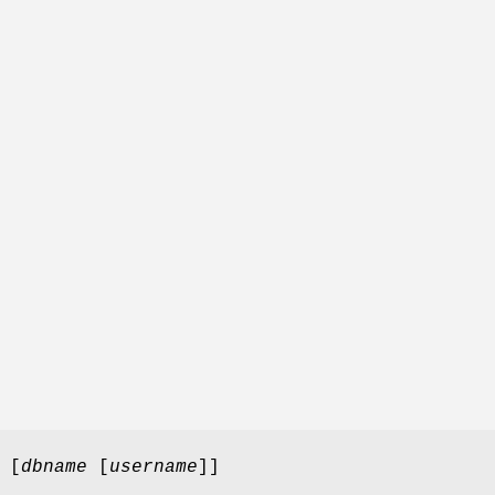
 [
dbname
[
username
]
]