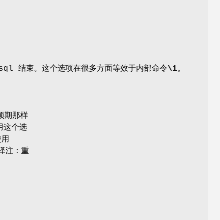
psql 结束。这个选项在很多方面等效于内部命令
\i
。
你预期那样
用这个选
使用
译注：重