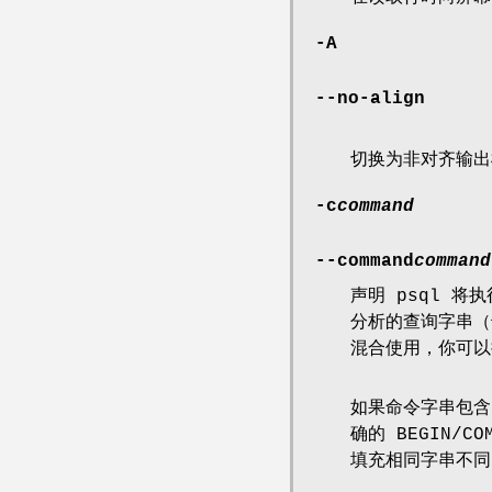
-A
--no-align
切换为非对齐输出
-c
command
--command
command
声明 psql 将
分析的查询字串（
混合使用，你可以
如果命令字串包含
确的 BEGIN/
填充相同字串不同