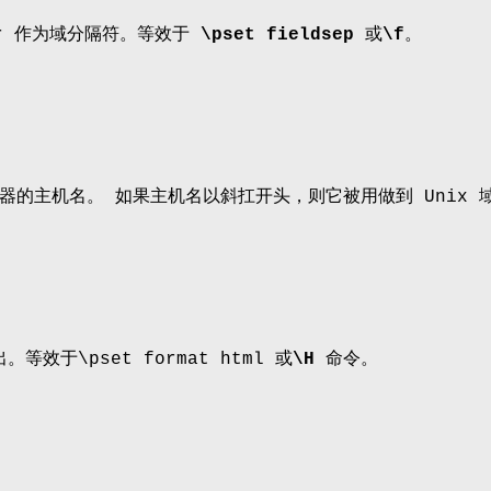
tor 作为域分隔符。等效于
\pset
fieldsep
或
\f
。
器的主机名。 如果主机名以斜扛开头，则它被用做到 Unix 
。等效于\pset format html 或
\H
命令。