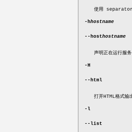
使用 separa
-h
hostname
--host
hostname
声明正在运行服务
-H
--html
打开HTML格式输出
-l
--list