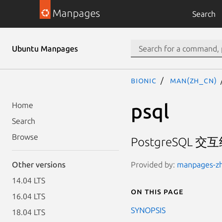
Manpages
Search
Ubuntu Manpages
bionic
man(zh_CN)
psql
Home
Search
Browse
PostgreSQL 交
Provided by:
manpages-zh 
Other versions
14.04 LTS
On this page
16.04 LTS
SYNOPSIS
18.04 LTS