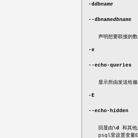
-d
dbname
--dbname
dbname
声明想要联接的数
-e
--echo-queries
显示所由发送给服务
-E
--echo-hidden
回显由
\d
和其他
psql里设置变量EC