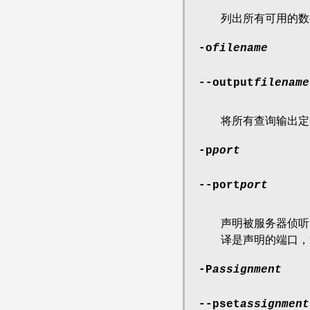
列出所有可用的
-o
filename
--output
filename
将所有查询输出定向
-p
port
--port
port
声明被服务器侦听
译是声明的端口，通
-P
assignment
--pset
assignment