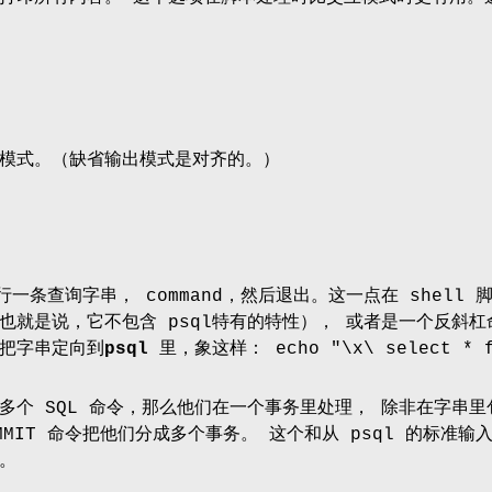
模式。（缺省输出模式是对齐的。）
执行一条查询字串， command，然后退出。这一点在 shell
也就是说，它不包含 psql特有的特性）， 或者是一个反斜杠命
把字串定向到
psql
里，象这样： echo "\x\ select * f
多个 SQL 命令，那么他们在一个事务里处理， 除非在字串里
COMMIT 命令把他们分成多个事务。 这个和从 psql 的标准输
。