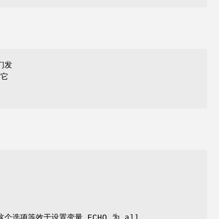
们发
 它
。
选项等效于设置变量 ECHO 为 all。