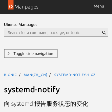
Manpages
Menu
Ubuntu Manpages
Toggle side navigation
bionic
man(zh_CN)
systemd-notify.1.gz
systemd-notify
向 systemd 报告服务状态的变化