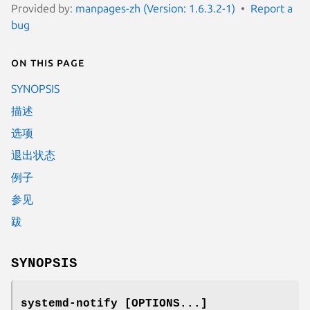
Provided by:
manpages-zh (Version: 1.6.3.2-1)
Report a
bug
On this page
SYNOPSIS
描述
选项
退出状态
例子
参见
跋
SYNOPSIS
systemd-notify
[OPTIONS...]