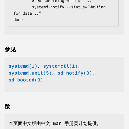
        # Do something with $a ...

        systemd-notify --status="Waiting 
for data..."

done
参见
systemd
(1)
,
systemctl
(1)
,
systemd.unit
(5)
,
sd_notify
(3)
,
sd_booted
(3)
跋
本页面中文版由中文 man 手册页计划提供。