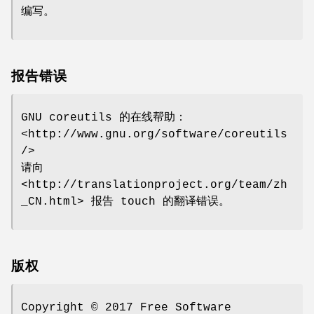
编写。
报告错误
GNU coreutils 的在线帮助：
<http://www.gnu.org/software/coreutils
/>
请向
<http://translationproject.org/team/zh
_CN.html> 报告 touch 的翻译错误。
版权
Copyright © 2017 Free Software