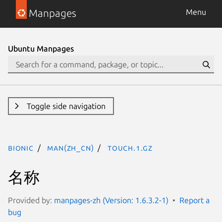
Manpages
Menu
Ubuntu Manpages
Toggle side navigation
bionic
man(zh_CN)
touch.1.gz
名称
Provided by:
manpages-zh (Version: 1.6.3.2-1)
Report a
bug