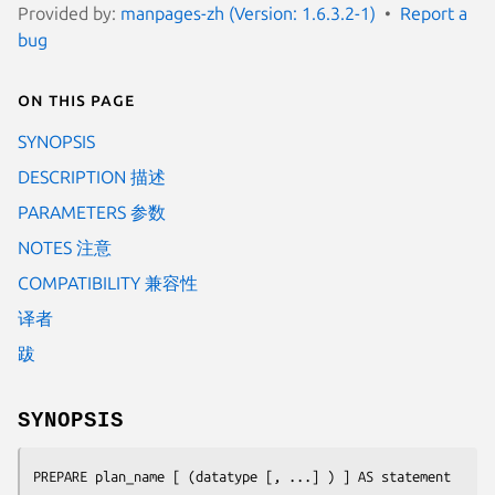
Provided by:
manpages-zh (Version: 1.6.3.2-1)
Report a
bug
On this page
SYNOPSIS
DESCRIPTION 描述
PARAMETERS 参数
NOTES 注意
COMPATIBILITY 兼容性
译者
跋
SYNOPSIS
PREPARE 
plan_name
 [ (
datatype
 [, ...] ) ] AS 
statement