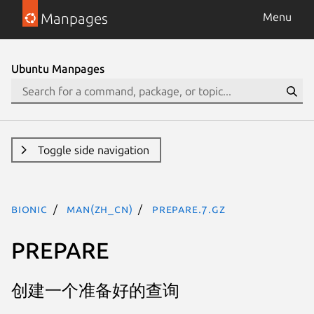
Manpages
Menu
Ubuntu Manpages
Toggle side navigation
bionic
man(zh_CN)
prepare.7.gz
PREPARE
创建一个准备好的查询