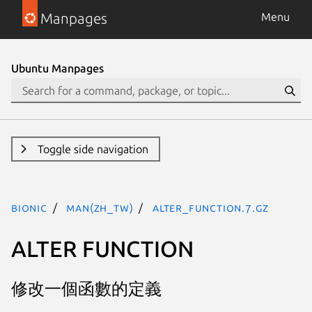
Manpages
Menu
Ubuntu Manpages
Toggle side navigation
bionic
man(zh_TW)
alter_function.7.gz
ALTER FUNCTION
修改一個函數的定義