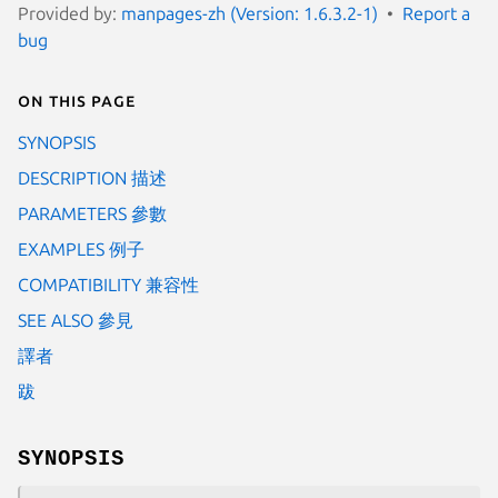
Provided by:
manpages-zh (Version: 1.6.3.2-1)
Report a
bug
On this page
SYNOPSIS
DESCRIPTION 描述
PARAMETERS 參數
EXAMPLES 例子
COMPATIBILITY 兼容性
SEE ALSO 參見
譯者
跋
SYNOPSIS