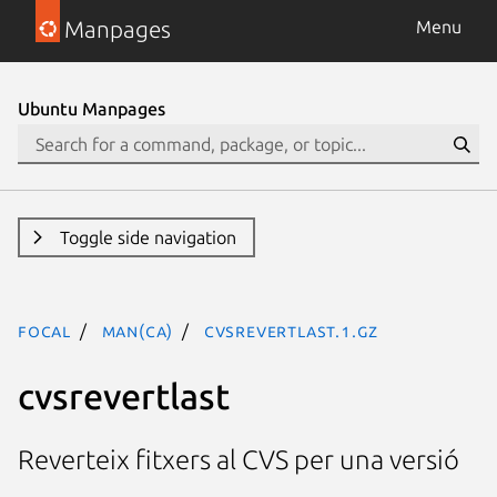
Manpages
Menu
Ubuntu Manpages
Toggle side navigation
focal
man(ca)
cvsrevertlast.1.gz
cvsrevertlast
Reverteix fitxers al CVS per una versió