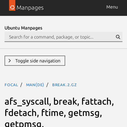
Manpages
Menu
Ubuntu Manpages
Toggle side navigation
focal
man(de)
break.2.gz
afs_syscall, break, fattach,
fdetach, ftime, getmsg,
getpmsg,