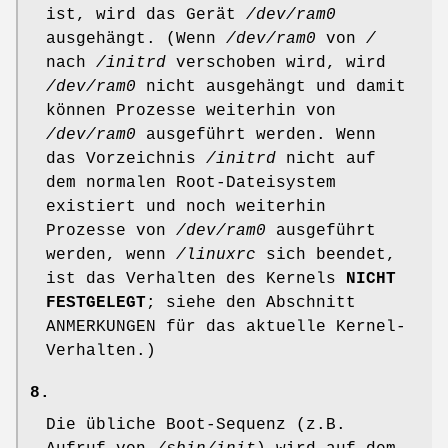
ist, wird das Gerät
/dev/ram0
ausgehängt. (Wenn
/dev/ram0
von
/
nach
/initrd
verschoben wird, wird
/dev/ram0
nicht ausgehängt und damit
können Prozesse weiterhin von
/dev/ram0
ausgeführt werden. Wenn
das Vorzeichnis
/initrd
nicht auf
dem normalen Root-Dateisystem
existiert und noch weiterhin
Prozesse von
/dev/ram0
ausgeführt
werden, wenn
/linuxrc
sich beendet,
ist das Verhalten des Kernels
NICHT
FESTGELEGT
; siehe den Abschnitt
ANMERKUNGEN für das aktuelle Kernel-
Verhalten.)
8.
Die übliche Boot-Sequenz (z.B.