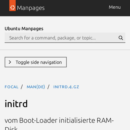
Manpages
Menu
Ubuntu Manpages
Toggle side navigation
focal
man(de)
initrd.4.gz
initrd
vom Boot-Loader initialisierte RAM-
Disk