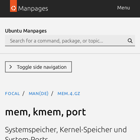
Manpages
Menu
Ubuntu Manpages
Toggle side navigation
focal
man(de)
mem.4.gz
mem, kmem, port
Systemspeicher, Kernel-Speicher und
System-Ports