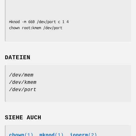
mknod -m 660 /dev/port c 1 4

DATEIEN
/dev/mem
/dev/kmem
/dev/port
SIEHE AUCH
chown
(1)
,
mknod
(1)
,
ioperm
(2)